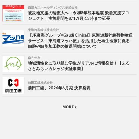
西部ガスホールディングス株式会社
被災地支援の輪拡大へ「令和8年熊本地震 緊急支援プロ
ジェクト」実施期間を8/17(月)13時まで延長
東海旅客鉄道株式会社
【JR東海グループ×Gaudi Clinical】東海道新幹線荷物輸送
サービス「東海道マッハ便」を活用した再生医療に係る
細胞や細胞加工物の輸送開始について
南九州市
地域活性化に取り組む学生がリアルに情報発信！【ふる
さとみらいカレッジ実証事業】
前田工繊株式会社
前田工繊、2026年6月期 決算発表
MORE