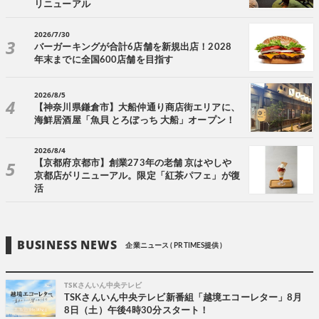
リニューアル
2026/7/30
バーガーキングが合計6店舗を新規出店！2028
年末までに全国600店舗を目指す
2026/8/5
【神奈川県鎌倉市】大船仲通り商店街エリアに、
海鮮居酒屋「魚貝 とろぼっち 大船」オープン！
2026/8/4
【京都府京都市】創業273年の老舗 京はやしや
京都店がリニューアル。限定「紅茶パフェ」が復
活
BUSINESS NEWS
企業ニュース ( PR TIMES提供 )
TSKさんいん中央テレビ
TSKさんいん中央テレビ新番組「越境エコーレター」8月
8日（土）午後4時30分スタート！