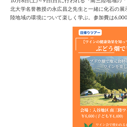
10月8日(土)～9日(日)に行われる『南三陸地
北大学名誉教授の永広昌之先生と一緒に化石の展示
陸地域の環境について楽しく学ぶ。参加費は6,000円(