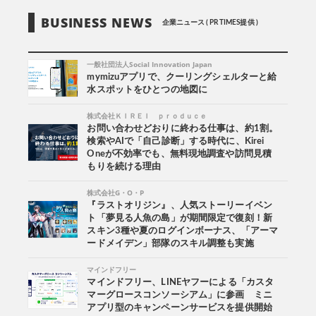
BUSINESS NEWS
企業ニュース ( PR TIMES提供 )
一般社団法人Social Innovation Japan
mymizuアプリで、クーリングシェルターと給
水スポットをひとつの地図に
株式会社ＫＩＲＥＩ ｐｒｏｄｕｃｅ
お問い合わせどおりに終わる仕事は、約1割。
検索やAIで「自己診断」する時代に、Kirei
Oneが不効率でも、無料現地調査や訪問見積
もりを続ける理由
株式会社G・O・P
『ラストオリジン』、人気ストーリーイベン
ト「夢見る人魚の島」が期間限定で復刻！新
スキン3種や夏のログインボーナス、「アーマ
ードメイデン」部隊のスキル調整も実施
マインドフリー
マインドフリー、LINEヤフーによる「カスタ
マーグロースコンソーシアム」に参画 ミニ
アプリ型のキャンペーンサービスを提供開始