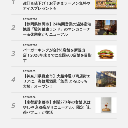
改訂＆値下げ！お子さまラーメン無料や
アイスプレゼントも
2026/7/30
【静岡県静岡市】24時間営業の温浴宿泊
施設「駿河健康ランド」のマンガコーナ
ー＆休憩室がリニューアル
2026/7/30
バーガーキングが合計6店舗を新規出
店！2028年末までに全国600店舗を目指
す
2026/8/5
【神奈川県鎌倉市】大船仲通り商店街エ
リアに、海鮮居酒屋「魚貝 とろぼっち
大船」オープン！
2026/8/4
【京都府京都市】創業273年の老舗 京は
やしや 京都店がリニューアル。限定「紅
茶パフェ」が復活