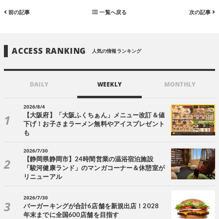
前の記事
一覧へ戻る
次の記事
ACCESS RANKING
人気の情報ランキング
DAILY
WEEKLY
MONTHLY
2026/8/4
【大阪府】「大阪ふくちぁん」メニュー改訂＆値
下げ！お子さまラーメン無料やアイスプレゼント
も
2026/7/30
【静岡県静岡市】24時間営業の温浴宿泊施設
「駿河健康ランド」のマンガコーナー＆休憩室が
リニューアル
2026/7/30
バーガーキングが合計6店舗を新規出店！2028
年末までに全国600店舗を目指す