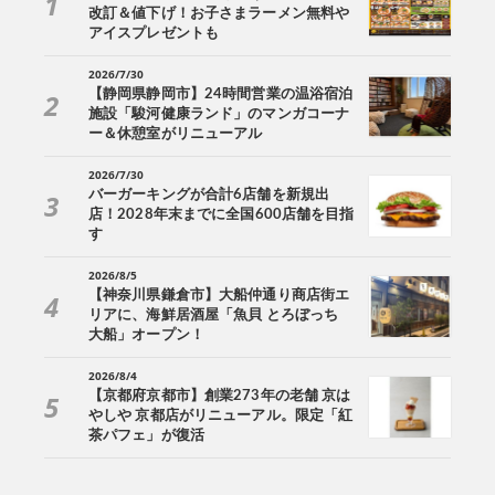
改訂＆値下げ！お子さまラーメン無料や
アイスプレゼントも
2026/7/30
【静岡県静岡市】24時間営業の温浴宿泊
施設「駿河健康ランド」のマンガコーナ
ー＆休憩室がリニューアル
2026/7/30
バーガーキングが合計6店舗を新規出
店！2028年末までに全国600店舗を目指
す
2026/8/5
【神奈川県鎌倉市】大船仲通り商店街エ
リアに、海鮮居酒屋「魚貝 とろぼっち
大船」オープン！
2026/8/4
【京都府京都市】創業273年の老舗 京は
やしや 京都店がリニューアル。限定「紅
茶パフェ」が復活