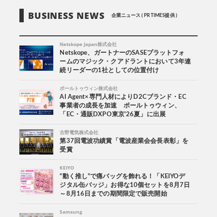
BUSINESS NEWS
企業ニュース ( PR TIMES提供 )
Netskope Japan株式会社
Netskope、ガートナーのSASEプラットフォ
ームのマジック・クアドラントにおいて3年連
続リーダーの1社としての位置付け
ポールトゥウィン株式会社
AI Agent×専門人材によりD2Cブランド・EC
事業者の成長を加速 ポールトゥウィン、
「EC・通販DXPO東京'26夏」に出展
古野電気株式会社
第37回電波功績賞「電波産業会会長表彰」を
受賞
KEIYO
“動く推し”で痛バッグを飾れる！「KEIYOデ
ジタル缶バッジ」お得な10個セットを8月7日
～8月16日までの期間限定で販売開始
Samsung