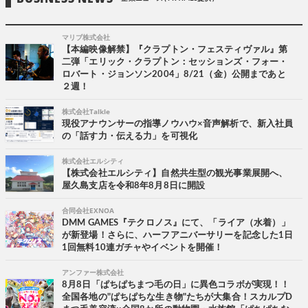
マリブ株式会社
【本編映像解禁】『クラプトン・フェスティヴァル』第
二弾「エリック・クラプトン：セッションズ・フォー・
ロバート・ジョンソン2004」8/21（金）公開まであと
２週！
株式会社Talkle
現役アナウンサーの指導ノウハウ×音声解析で、新入社員
の「話す力・伝える力」を可視化
株式会社エルシティ
【株式会社エルシティ】自然共生型の観光事業展開へ、
屋久島支店を令和8年8月8日に開設
合同会社EXNOA
DMM GAMES『テクロノス』にて、「ライア（水着）」
が新登場！さらに、ハーフアニバーサリーを記念した1日
1回無料10連ガチャやイベントを開催！
アンファー株式会社
8月8日「ぱちぱちまつ毛の日」に異色コラボが実現！！
全国各地の"ぱちぱちな生き物"たちが大集合！スカルプD