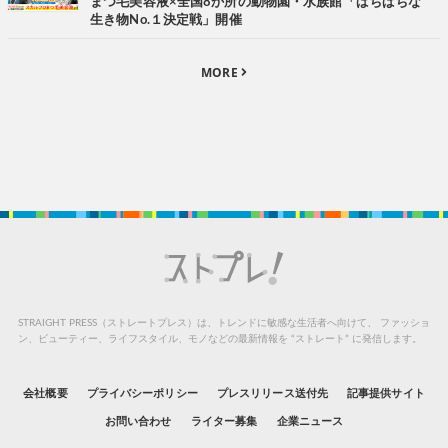
まつ毛美容液×全国8か所の動物園・水族館「ぱちぱちな
生き物No.１決定戦」開催
MORE
STRAIGHT PRESS（ストレートプレス）は、トレンドに敏感な生活者へ向けて、
ファッショ
ン、ビューティー、ライフスタイル、モノなどの最新情報を “ストレート” に発信します。
会社概要
プライバシーポリシー
プレスリリース送付先
記事提供サイト
お問い合わせ
ライター募集
企業ニュース