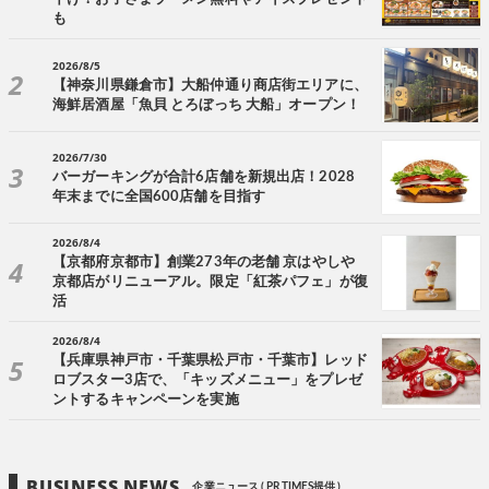
も
2026/8/5
【神奈川県鎌倉市】大船仲通り商店街エリアに、
海鮮居酒屋「魚貝 とろぼっち 大船」オープン！
2026/7/30
バーガーキングが合計6店舗を新規出店！2028
年末までに全国600店舗を目指す
2026/8/4
【京都府京都市】創業273年の老舗 京はやしや
京都店がリニューアル。限定「紅茶パフェ」が復
活
2026/8/4
【兵庫県神戸市・千葉県松戸市・千葉市】レッド
ロブスター3店で、「キッズメニュー」をプレゼ
ントするキャンペーンを実施
BUSINESS NEWS
企業ニュース ( PR TIMES提供 )