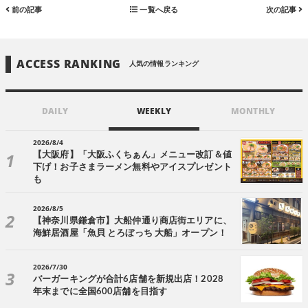
前の記事
一覧へ戻る
次の記事
ACCESS RANKING
人気の情報ランキング
DAILY
WEEKLY
MONTHLY
2026/8/4
【大阪府】「大阪ふくちぁん」メニュー改訂＆値
下げ！お子さまラーメン無料やアイスプレゼント
も
2026/8/5
【神奈川県鎌倉市】大船仲通り商店街エリアに、
海鮮居酒屋「魚貝 とろぼっち 大船」オープン！
2026/7/30
バーガーキングが合計6店舗を新規出店！2028
年末までに全国600店舗を目指す