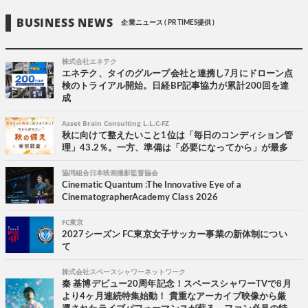
BUSINESS NEWS
企業ニュース ( PR TIMES提供 )
株式会社エネテク
エネテク、タイのグループ会社と連携し7月にドローン点
検のトライアル開始。日経BP記事協力が累計200回を達
成
Asset Brain Consulting L.L.C-FZ
秋に向けて整えたいこと1位は「毎日のコンディション管
理」43.2％。一方、準備は「必要になってから」が最多
協同組合日本映画撮影監督協会
Cinematic Quantum :The Innovative Eye of a
CinematographerAcademy Class 2026
FC東京
2027シーズン FC東京女子サッカー事業の新体制につい
て
株式会社スペースシャワーネットワーク
秦 基博デビュー20周年記念！スペースシャワーTVで8月
より4ヶ月連続特集始動！ 貴重なアーカイブ映像から厳