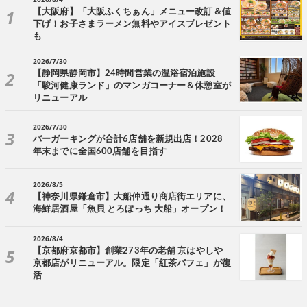
【大阪府】「大阪ふくちぁん」メニュー改訂＆値
下げ！お子さまラーメン無料やアイスプレゼント
も
2026/7/30
【静岡県静岡市】24時間営業の温浴宿泊施設
「駿河健康ランド」のマンガコーナー＆休憩室が
リニューアル
2026/7/30
バーガーキングが合計6店舗を新規出店！2028
年末までに全国600店舗を目指す
2026/8/5
【神奈川県鎌倉市】大船仲通り商店街エリアに、
海鮮居酒屋「魚貝 とろぼっち 大船」オープン！
2026/8/4
【京都府京都市】創業273年の老舗 京はやしや
京都店がリニューアル。限定「紅茶パフェ」が復
活