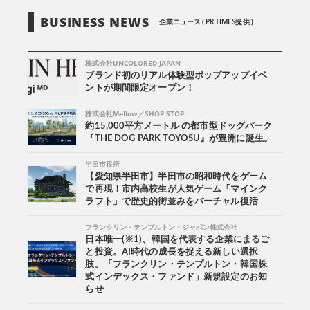
BUSINESS NEWS
企業ニュース ( PR TIMES提供 )
株式会社UNCOLORED JAPAN
ブランド初のリアル体験型ポップアップイベ
ントが期間限定オープン！
株式会社Mellow／SHOP STOP
約15,000平方メートル の都市型ドッグパーク
『THE DOG PARK TOYOSU』が豊洲に誕生。
半田市役所
【愛知県半田市】半田市の昭和時代をゲーム
で再現！市内高校生が人気ゲーム「マインク
ラフト」で歴史的街並みをバーチャル復活
フランクリン・テンプルトン・ジャパン株式会社
日本唯一(※1)、韓国を代表する企業にまるご
と投資。AI時代の成長を捉える新しい選択
肢。「フランクリン・テンプルトン・韓国株
式インデックス・ファンド」新規設定のお知
らせ