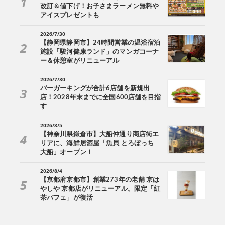
改訂＆値下げ！お子さまラーメン無料や
アイスプレゼントも
2026/7/30
【静岡県静岡市】24時間営業の温浴宿泊
施設「駿河健康ランド」のマンガコーナ
ー＆休憩室がリニューアル
2026/7/30
バーガーキングが合計6店舗を新規出
店！2028年末までに全国600店舗を目指
す
2026/8/5
【神奈川県鎌倉市】大船仲通り商店街エ
リアに、海鮮居酒屋「魚貝 とろぼっち
大船」オープン！
2026/8/4
【京都府京都市】創業273年の老舗 京は
やしや 京都店がリニューアル。限定「紅
茶パフェ」が復活