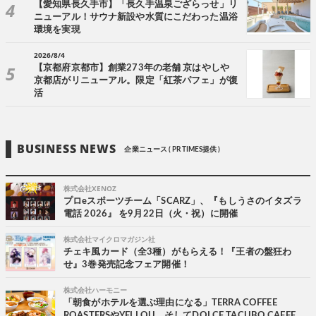
【愛知県長久手市】「長久手温泉ござらっせ」リ
ニューアル！サウナ新設や水質にこだわった温浴
環境を実現
2026/8/4
【京都府京都市】創業273年の老舗 京はやしや
京都店がリニューアル。限定「紅茶パフェ」が復
活
BUSINESS NEWS
企業ニュース ( PR TIMES提供 )
株式会社XENOZ
プロeスポーツチーム「SCARZ」、『もしうさのイタズラ
電話 2026』 を9月22日（火・祝）に開催
株式会社マイクロマガジン社
チェキ風カード（全3種）がもらえる！『王者の盤狂わ
せ』3巻発売記念フェア開催！
株式会社ハーモニー
「朝食がホテルを選ぶ理由になる」TERRA COFFEE
ROASTERSやYELLOU、そしてDOLCE TACUBO CAFFE