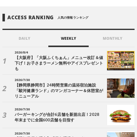
ACCESS RANKING
人気の情報ランキング
DAILY
WEEKLY
MONTHLY
2026/8/4
【大阪府】「大阪ふくちぁん」メニュー改訂＆値
下げ！お子さまラーメン無料やアイスプレゼント
も
2026/7/30
【静岡県静岡市】24時間営業の温浴宿泊施設
「駿河健康ランド」のマンガコーナー＆休憩室が
リニューアル
2026/7/30
バーガーキングが合計6店舗を新規出店！2028
年末までに全国600店舗を目指す
2026/7/30