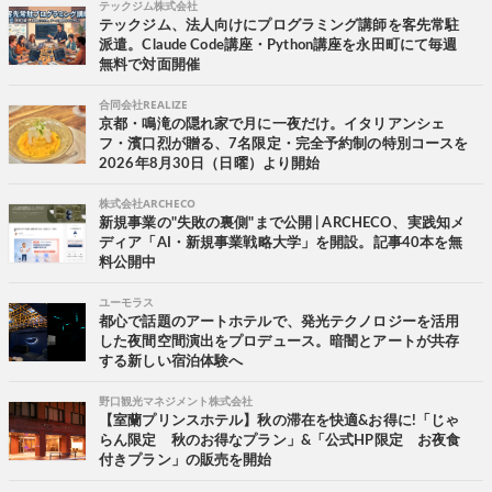
テックジム株式会社
テックジム、法人向けにプログラミング講師を客先常駐
派遣。Claude Code講座・Python講座を永田町にて毎週
無料で対面開催
合同会社REALIZE
京都・鳴滝の隠れ家で月に一夜だけ。イタリアンシェ
フ・濱口烈が贈る、7名限定・完全予約制の特別コースを
2026年8月30日（日曜）より開始
株式会社ARCHECO
新規事業の"失敗の裏側"まで公開 | ARCHECO、実践知メ
ディア「AI・新規事業戦略大学」を開設。記事40本を無
料公開中
ユーモラス
都心で話題のアートホテルで、発光テクノロジーを活用
した夜間空間演出をプロデュース。暗闇とアートが共存
する新しい宿泊体験へ
野口観光マネジメント株式会社
【室蘭プリンスホテル】秋の滞在を快適&お得に!「じゃ
らん限定 秋のお得なプラン」&「公式HP限定 お夜食
付きプラン」の販売を開始