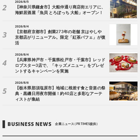
2026/8/5
【神奈川県鎌倉市】大船仲通り商店街エリアに、
海鮮居酒屋「魚貝 とろぼっち 大船」オープン！
2026/8/4
【京都府京都市】創業273年の老舗 京はやしや
京都店がリニューアル。限定「紅茶パフェ」が復
活
2026/8/4
【兵庫県神戸市・千葉県松戸市・千葉市】レッド
ロブスター3店で、「キッズメニュー」をプレゼ
ントするキャンペーンを実施
2026/8/6
【栃木県那須塩原市】地域に根差す食と音楽の祭
典・黒磯日用夜市開催！約40店と多彩なアーテ
ィストが集結
BUSINESS NEWS
企業ニュース ( PR TIMES提供 )