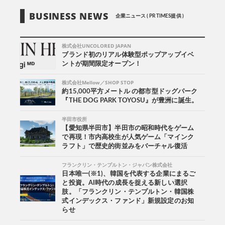
BUSINESS NEWS
企業ニュース ( PR TIMES提供 )
株式会社UNCOLORED JAPAN
ブランド初のリアル体験型ポップアップイベ
ントが期間限定オープン！
株式会社Mellow／SHOP STOP
約15,000平方メートル の都市型ドッグパーク
『THE DOG PARK TOYOSU』が豊洲に誕生。
半田市役所
【愛知県半田市】半田市の昭和時代をゲーム
で再現！市内高校生が人気ゲーム「マインク
ラフト」で歴史的街並みをバーチャル復活
フランクリン・テンプルトン・ジャパン株式会社
日本唯一(※1)、韓国を代表する企業にまるご
と投資。AI時代の成長を捉える新しい選択
肢。「フランクリン・テンプルトン・韓国株
式インデックス・ファンド」新規設定のお知
らせ