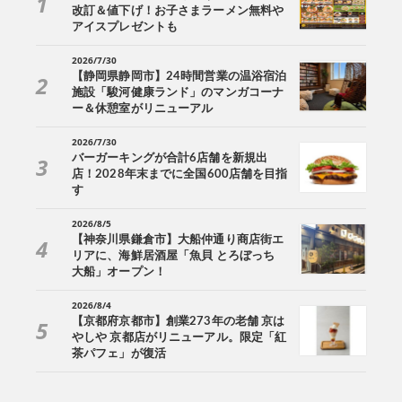
改訂＆値下げ！お子さまラーメン無料や
アイスプレゼントも
2026/7/30
【静岡県静岡市】24時間営業の温浴宿泊
施設「駿河健康ランド」のマンガコーナ
ー＆休憩室がリニューアル
2026/7/30
バーガーキングが合計6店舗を新規出
店！2028年末までに全国600店舗を目指
す
2026/8/5
【神奈川県鎌倉市】大船仲通り商店街エ
リアに、海鮮居酒屋「魚貝 とろぼっち
大船」オープン！
2026/8/4
【京都府京都市】創業273年の老舗 京は
やしや 京都店がリニューアル。限定「紅
茶パフェ」が復活