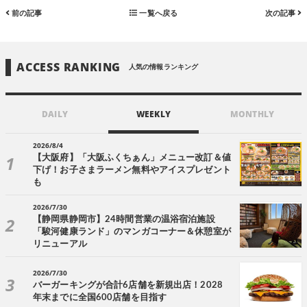
前の記事
一覧へ戻る
次の記事
ACCESS RANKING
人気の情報ランキング
DAILY
WEEKLY
MONTHLY
2026/8/4
【大阪府】「大阪ふくちぁん」メニュー改訂＆値
下げ！お子さまラーメン無料やアイスプレゼント
も
2026/7/30
【静岡県静岡市】24時間営業の温浴宿泊施設
「駿河健康ランド」のマンガコーナー＆休憩室が
リニューアル
2026/7/30
バーガーキングが合計6店舗を新規出店！2028
年末までに全国600店舗を目指す