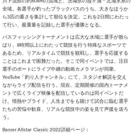
川下流部の約60kmの流域と、茨城県の霞ヶ浦・北浦水系の
全域。各選手が釣ったブラックバスのうち、大きなほうか
ら3匹の重さを集計して順位を決定。これを2⽇間にわたっ
て行い、最重量を記録した選手が優勝となる。
バスフィッシングトーナメントは広大な水域に選手が散ら
ばり、8時間以上にわたって競技を行う特殊なスポーツで
あるため、リアルタイムで競技を観戦し、選手を応援する
ことはこれまで困難だった。そこで同イベントでは、注目
選手のボートにライブ中継の動画カメラマンが同乗。
YouTube「釣り人チャンネル」にて、スタジオ解説を交え
ながらライブ配信を行う。現在、定期開催の国内トーナメ
ントで広くライブ映像を配信しているのは同イベントだ
け。情熱やプライド、人生までをも賭けて試合に臨む選手
たちの苦悩や歓喜、リアルな競技中の姿を見て声援を送ろ
う。
Basser Allstar Classic 2022詳細ページ：