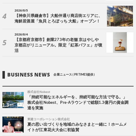
2026/8/5
【神奈川県鎌倉市】大船仲通り商店街エリアに、
海鮮居酒屋「魚貝 とろぼっち 大船」オープン！
2026/8/4
【京都府京都市】創業273年の老舗 京はやしや
京都店がリニューアル。限定「紅茶パフェ」が復
活
BUSINESS NEWS
企業ニュース ( PR TIMES提供 )
株式会社Nobest
「持続可能なエネルギーを、持続可能な方法で守る。」
株式会社Nobest、Pre-Aラウンドで総額1.3億円の資金調
達を実施
東建コーポレーション株式会社
夏の思い出づくりを地域のみなさまと一緒に！ホームメ
イトが江東花火大会に初協賛