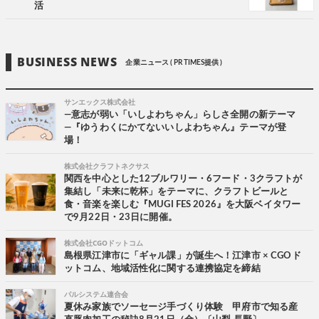
活
BUSINESS NEWS
企業ニュース ( PR TIMES提供 )
サンエックス株式会社
―意志が弱い「いしよわちゃん」らしさ全開の新テーマ
―『ゆうわくにかてないいしよわちゃん』テーマが登
場！
株式会社クラフトネクサス
関西を中心とした12ブルワリー・6フード・3クラフトが
集結し「未来に乾杯」をテーマに、クラフトビールと
食・音楽を楽しむ『MUGI FES 2026』を大阪ベイタワー
で9月22日・23日に開催。
株式会社CGOドットコム
島根県江津市に「ギャル課」が誕生へ！江津市 × CGOド
ットコム、地域活性化に関する連携協定を締結
パルシステム連合会
夏休み家族でソーセージ手づくり体験 甲府市で知る産