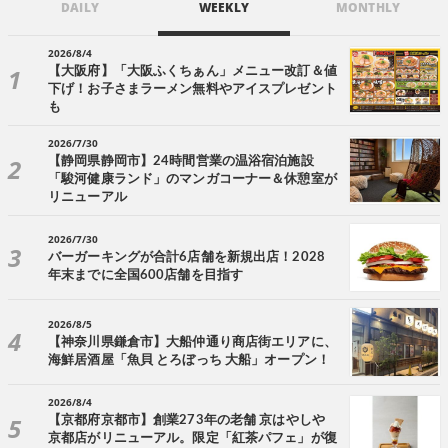
DAILY
WEEKLY
MONTHLY
2026/8/4
【大阪府】「大阪ふくちぁん」メニュー改訂＆値
下げ！お子さまラーメン無料やアイスプレゼント
も
2026/7/30
【静岡県静岡市】24時間営業の温浴宿泊施設
「駿河健康ランド」のマンガコーナー＆休憩室が
リニューアル
2026/7/30
バーガーキングが合計6店舗を新規出店！2028
年末までに全国600店舗を目指す
2026/8/5
【神奈川県鎌倉市】大船仲通り商店街エリアに、
海鮮居酒屋「魚貝 とろぼっち 大船」オープン！
2026/8/4
【京都府京都市】創業273年の老舗 京はやしや
京都店がリニューアル。限定「紅茶パフェ」が復