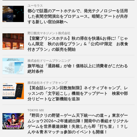
ユーモラス
都心で話題のアートホテルで、発光テクノロジーを活用
した夜間空間演出をプロデュース。暗闇とアートが共存
する新しい宿泊体験へ
野口観光マネジメント株式会社
【室蘭プリンスホテル】秋の滞在を快適&お得に!「じゃ
らん限定 秋のお得なプラン」&「公式HP限定 お夜食
付きプラン」の販売を開始
株式会社ドリームプランニング
旗竿地は「通路幅」が命！価格以上に消費者がこだわる
絶対条件
株式会社ネイティブキャンプ
【英会話レッスン回数無制限】ネイティブキャンプ、レ
ッスンの「文字起こし」機能をアップデート 検索や部
分リピートなど新機能を追加
TOKYO MX
『野田クリの野望～ゲーム天下統一への道～』東京ゲー
ムショウ2026へ2年連続出陣！開発中の番組オリジナル
ゲームを世界最速体験！失敗したら即「打ち首」！？し
んや＆青木マッチョ参加のイベントも開催！