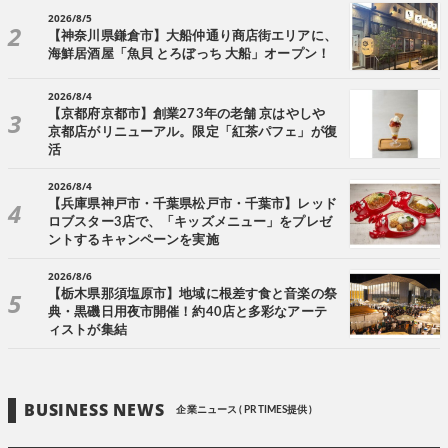
2026/8/5
【神奈川県鎌倉市】大船仲通り商店街エリアに、
海鮮居酒屋「魚貝 とろぼっち 大船」オープン！
2026/8/4
【京都府京都市】創業273年の老舗 京はやしや
京都店がリニューアル。限定「紅茶パフェ」が復
活
2026/8/4
【兵庫県神戸市・千葉県松戸市・千葉市】レッド
ロブスター3店で、「キッズメニュー」をプレゼ
ントするキャンペーンを実施
2026/8/6
【栃木県那須塩原市】地域に根差す食と音楽の祭
典・黒磯日用夜市開催！約40店と多彩なアーテ
ィストが集結
BUSINESS NEWS
企業ニュース ( PR TIMES提供 )