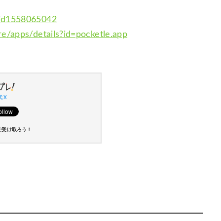
/id1558065042
re/apps/details?id=pocketle.app
 X
で受け取ろう！