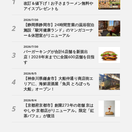
改訂＆値下げ！お子さまラーメン無料や
アイスプレゼントも
2026/7/30
【静岡県静岡市】24時間営業の温浴宿泊
施設「駿河健康ランド」のマンガコーナ
ー＆休憩室がリニューアル
2026/7/30
バーガーキングが合計6店舗を新規出
店！2028年末までに全国600店舗を目指
す
2026/8/5
【神奈川県鎌倉市】大船仲通り商店街エ
リアに、海鮮居酒屋「魚貝 とろぼっち
大船」オープン！
2026/8/4
【京都府京都市】創業273年の老舗 京は
やしや 京都店がリニューアル。限定「紅
茶パフェ」が復活