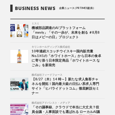
BUSINESS NEWS
企業ニュース ( PR TIMES提供 )
ミスミ
機械部品調達のAIプラットフォーム
「meviy」「その一歩が、未来を創る ＃8月8
日はメビーの日」プロジェクト
キリンホールディングス株式会社
10年連続スコッチウイスキー国内販売量
No.1※1の「ホワイトホース」から日本の食卓
に寄り添う日本限定商品「ホワイトホース な
ごみ」を新発売
株式会社フィードフォース
【8/27（木）14 時～】新たな求人集客チャ
ネルを開拓！国内最大級の日払い系求人専門
サイト「ヒバライドットコム」徹底解説セミ
ナー
株式会社アドバンスト・メディア
「その議事録、クラウドで本当に大丈夫？役
員会議・人事面談でも選ばれる ローカルAI議