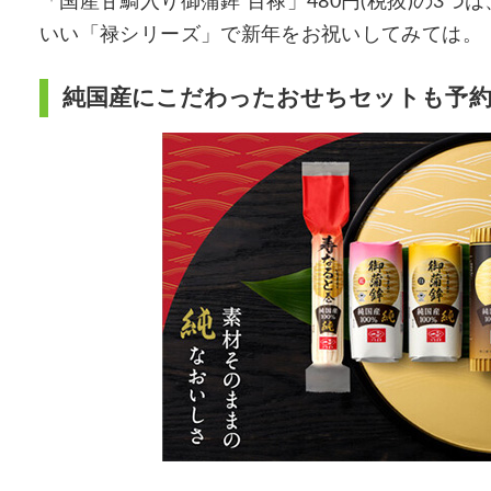
「国産甘鯛入り御蒲鉾 百禄」480円(税抜)の3つは
いい「禄シリーズ」で新年をお祝いしてみては。
純国産にこだわったおせちセットも予約