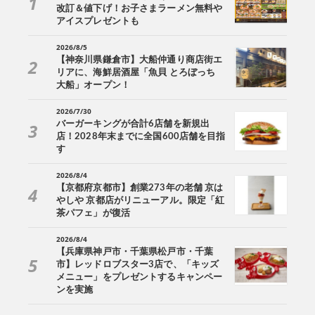
改訂＆値下げ！お子さまラーメン無料や
アイスプレゼントも
2026/8/5
【神奈川県鎌倉市】大船仲通り商店街エ
リアに、海鮮居酒屋「魚貝 とろぼっち
大船」オープン！
2026/7/30
バーガーキングが合計6店舗を新規出
店！2028年末までに全国600店舗を目指
す
2026/8/4
【京都府京都市】創業273年の老舗 京は
やしや 京都店がリニューアル。限定「紅
茶パフェ」が復活
2026/8/4
【兵庫県神戸市・千葉県松戸市・千葉
市】レッドロブスター3店で、「キッズ
メニュー」をプレゼントするキャンペー
ンを実施