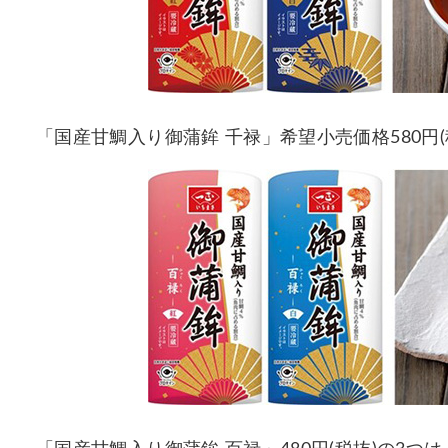
「国産甘鯛入り御蒲鉾 千禄」希望小売価格580円(