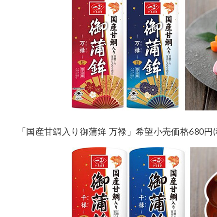
「国産甘鯛入り御蒲鉾 万禄」希望小売価格680円(