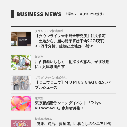
BUSINESS NEWS
企業ニュース ( PR TIMES提供 )
タウンライフ株式会社
【タウンライフ未来総合研究所】注文住宅
「土地から」層の総予算は平均5,274万円 ─
3.2万件分析、建物と土地は65対35
川西市
川西特産いちじく「朝採りの恵み」が収穫期
に / 兵庫県川西市
プラダ ジャパン株式会社
【ミュウミュウ】MIU MIU SIGNATURES : バ
ブルシューズ
東京都
東京都婚活ランニングイベント「Tokyo
RUNdez-vous」参加者募集！
株式会社ACG
-健康、終活、資産運用、暮らしのシニア世代