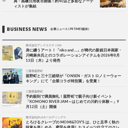
典・黒磯日用夜市開催！約40店と多彩なアーテ
ィストが集結
BUSINESS NEWS
企業ニュース ( PR TIMES提供 )
株式会社アンドエスティHD
身に纏うアート！「niko and ...」が稀代の新鋭日本画家・
川崎麻央氏とのコラボレーションアイテムを2026年8月
13日（木）より発売
三重県菰野町
菰野町と三十三総研が「ONSEN・ガストロノミーウォー
キング」にて「企業コラボ特別賞」を受賞！
三重県菰野町
予約殺到で満員御礼！菰野町で親子向け新イベント
「KOMONO RIVER JAM～はじめての川釣り体験～」9
月12日（土）開催
株式会社JFLAホールディングス
とろけるクレープの MOMI&TOY'S は、ひと足早く秋の
味覚を楽しめる、蜜芋を使用したスイーツ仕立てのクレ