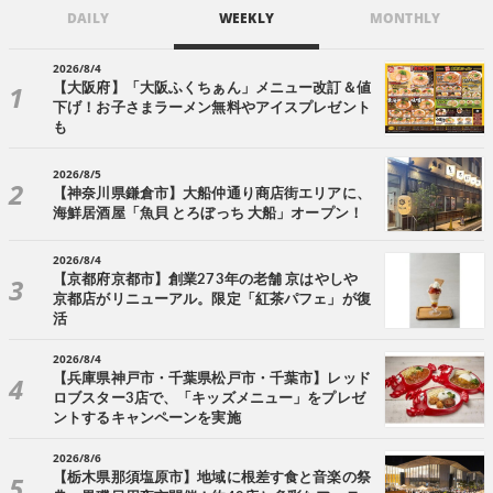
DAILY
WEEKLY
MONTHLY
2026/8/4
【大阪府】「大阪ふくちぁん」メニュー改訂＆値
下げ！お子さまラーメン無料やアイスプレゼント
も
2026/8/5
【神奈川県鎌倉市】大船仲通り商店街エリアに、
海鮮居酒屋「魚貝 とろぼっち 大船」オープン！
2026/8/4
【京都府京都市】創業273年の老舗 京はやしや
京都店がリニューアル。限定「紅茶パフェ」が復
活
2026/8/4
【兵庫県神戸市・千葉県松戸市・千葉市】レッド
ロブスター3店で、「キッズメニュー」をプレゼ
ントするキャンペーンを実施
2026/8/6
【栃木県那須塩原市】地域に根差す食と音楽の祭