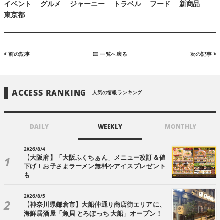
イベント
グルメ
ジャーニー
トラベル
フード
新商品
東京都
前の記事
一覧へ戻る
次の記事
ACCESS RANKING
人気の情報ランキング
DAILY
WEEKLY
MONTHLY
2026/8/4
【大阪府】「大阪ふくちぁん」メニュー改訂＆値
下げ！お子さまラーメン無料やアイスプレゼント
も
2026/8/5
【神奈川県鎌倉市】大船仲通り商店街エリアに、
海鮮居酒屋「魚貝 とろぼっち 大船」オープン！