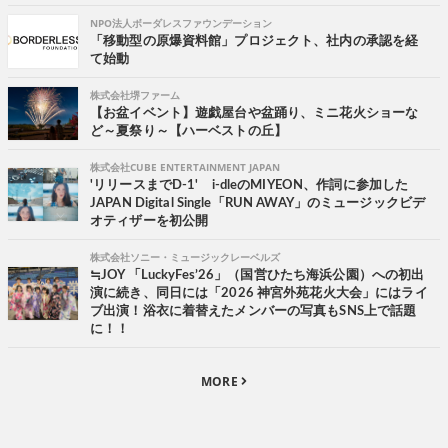
NPO法人ボーダレスファウンデーション
「移動型の原爆資料館」プロジェクト、社内の承認を経
て始動
株式会社堺ファーム
【お盆イベント】遊戯屋台や盆踊り、ミニ花火ショーな
ど～夏祭り～【ハーベストの丘】
株式会社CUBE ENTERTAINMENT JAPAN
'リリースまでD-1' i-dleのMIYEON、作詞に参加した
JAPAN Digital Single「RUN AWAY」のミュージックビデ
オティザーを初公開
株式会社ソニー・ミュージックレーベルズ
≒JOY 「LuckyFes’26」（国営ひたち海浜公園）への初出
演に続き、同日には「2026 神宮外苑花火大会」にはライ
ブ出演！浴衣に着替えたメンバーの写真もSNS上で話題
に！！
MORE