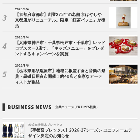
2026/8/4
【京都府京都市】創業273年の老舗 京はやしや
京都店がリニューアル。限定「紅茶パフェ」が復
活
2026/8/4
【兵庫県神戸市・千葉県松戸市・千葉市】レッド
ロブスター3店で、「キッズメニュー」をプレゼ
ントするキャンペーンを実施
2026/8/6
【栃木県那須塩原市】地域に根差す食と音楽の祭
典・黒磯日用夜市開催！約40店と多彩なアーテ
ィストが集結
BUSINESS NEWS
企業ニュース ( PR TIMES提供 )
株式会社栃木ブレックス
【宇都宮ブレックス】2026-27シーズン ユニフォームデ
ザイン決定のお知らせ