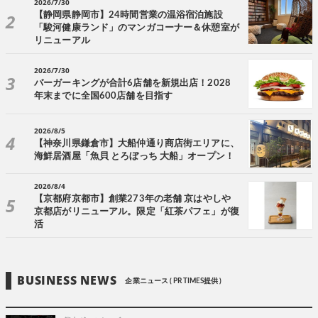
2026/7/30
【静岡県静岡市】24時間営業の温浴宿泊施設
「駿河健康ランド」のマンガコーナー＆休憩室が
リニューアル
2026/7/30
バーガーキングが合計6店舗を新規出店！2028
年末までに全国600店舗を目指す
2026/8/5
【神奈川県鎌倉市】大船仲通り商店街エリアに、
海鮮居酒屋「魚貝 とろぼっち 大船」オープン！
2026/8/4
【京都府京都市】創業273年の老舗 京はやしや
京都店がリニューアル。限定「紅茶パフェ」が復
活
BUSINESS NEWS
企業ニュース ( PR TIMES提供 )