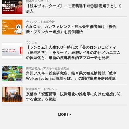
熊本ヴォルターズ
【熊本ヴォルターズ】ニモ正義選手 特別指定選手として
加入
ナインアウト株式会社
Ask One、カンファレンス・展示会主催者向け「複合
機・プリンター連携」を提供開始
ランコム
【ランコム】人生100年時代の「美のロンジェビティ
（長寿科学）」をリード。細胞レベルの老化メカニズム
の体系化と、最新の皮膚科学的アプローチを発表。
株式会社角川アスキー総合研究所
角川アスキー総合研究所、岐阜県の観光情報誌『岐阜
Walker featuring 岐阜っぽ。』の制作業務を継続受託
株式会社ハートフレンド
京都市「資源循環・脱炭素化の推進等に向けた連携に関
する協定」を締結
MORE