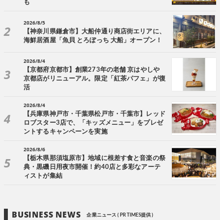
も
2026/8/5
【神奈川県鎌倉市】大船仲通り商店街エリアに、
海鮮居酒屋「魚貝 とろぼっち 大船」オープン！
2026/8/4
【京都府京都市】創業273年の老舗 京はやしや
京都店がリニューアル。限定「紅茶パフェ」が復
活
2026/8/4
【兵庫県神戸市・千葉県松戸市・千葉市】レッド
ロブスター3店で、「キッズメニュー」をプレゼ
ントするキャンペーンを実施
2026/8/6
【栃木県那須塩原市】地域に根差す食と音楽の祭
典・黒磯日用夜市開催！約40店と多彩なアーテ
ィストが集結
BUSINESS NEWS
企業ニュース ( PR TIMES提供 )