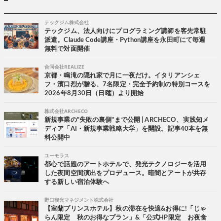
テックジム株式会社
テックジム、法人向けにプログラミング講師を客先常駐
派遣。Claude Code講座・Python講座を永田町にて毎週
無料で対面開催
合同会社REALIZE
京都・鳴滝の隠れ家で月に一夜だけ。イタリアンシェ
フ・濱口烈が贈る、7名限定・完全予約制の特別コースを
2026年8月30日（日曜）より開始
株式会社ARCHECO
新規事業の"失敗の裏側"まで公開 | ARCHECO、実践知メ
ディア「AI・新規事業戦略大学」を開設。記事40本を無
料公開中
ユーモラス
都心で話題のアートホテルで、発光テクノロジーを活用
した夜間空間演出をプロデュース。暗闇とアートが共存
する新しい宿泊体験へ
野口観光マネジメント株式会社
【室蘭プリンスホテル】秋の滞在を快適&お得に!「じゃ
らん限定 秋のお得なプラン」&「公式HP限定 お夜食