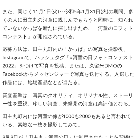
また、同じく11月1日(火)～令和5年1月31日(火)の期間、多
くの人に田主丸の河童に親しんでもらうと同時に、知られ
ていないかっぱを新たに探し出すため、「河童の日フォト
コンテスト」が開催されている。
応募方法は、田主丸町内の「かっぱ」の写真を撮影後、
Instagramで、ハッシュタグ「#河童の日フォトコンテスト
2022」をつけて写真を投稿、または、久留米DMOの
Facebookからメッセンジャーで写真を送付する。入選した
作品には、地場産品などが当たる。
審査基準は、写真のクオリティ、オリジナル性、ストーリ
ー性を重視。珍しい河童、未発見の河童は高評価となる。
田主丸町内には河童の像が1000も2000もあると言われて
いる。素敵な一枚を撮影してみて。
8月8日が「田主丸・河童の日」に制定されたことを契機に