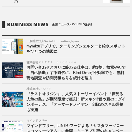
活
BUSINESS NEWS
企業ニュース ( PR TIMES提供 )
一般社団法人Social Innovation Japan
mymizuアプリで、クーリングシェルターと給水スポット
をひとつの地図に
株式会社ＫＩＲＥＩ ｐｒｏｄｕｃｅ
お問い合わせどおりに終わる仕事は、約1割。検索やAIで
「自己診断」する時代に、Kirei Oneが不効率でも、無料
現地調査や訪問見積もりを続ける理由
株式会社G・O・P
『ラストオリジン』、人気ストーリーイベント「夢見る
人魚の島」が期間限定で復刻！新スキン3種や夏のログイ
ンボーナス、「アーマードメイデン」部隊のスキル調整
も実施
マインドフリー
マインドフリー、LINEヤフーによる「カスタマーグロー
スコンソーシアム」に参画 ミニアプリ型のキャンペー