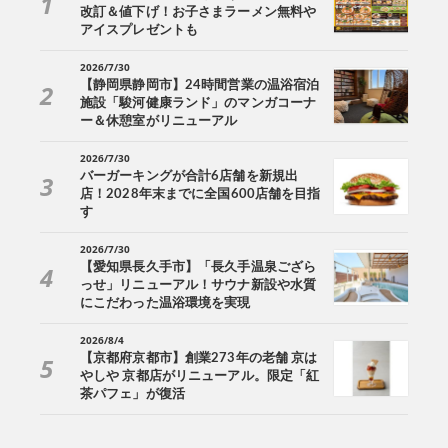
改訂＆値下げ！お子さまラーメン無料や
アイスプレゼントも
2026/7/30
【静岡県静岡市】24時間営業の温浴宿泊
施設「駿河健康ランド」のマンガコーナ
ー＆休憩室がリニューアル
2026/7/30
バーガーキングが合計6店舗を新規出
店！2028年末までに全国600店舗を目指
す
2026/7/30
【愛知県長久手市】「長久手温泉ござら
っせ」リニューアル！サウナ新設や水質
にこだわった温浴環境を実現
2026/8/4
【京都府京都市】創業273年の老舗 京は
やしや 京都店がリニューアル。限定「紅
茶パフェ」が復活