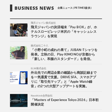
BUSINESS NEWS
企業ニュース ( PR TIMES提供 )
飛天ジャパン株式会社
飛天ジャパンの決済端末「Pay BOX」が、ホ
テルスロービレッジ米沢の「キャッシュレス
ラウンジ」を実現
株式会社二十八
「小野小町の成れの果て」JUBAN-Tシャツを
発表。立秋の日、Play KIMONOが京都から
「新しい、和服のスタンダード」を発信。
ELW株式会社
外出先での周辺企業の確認から商談記録まで
を一気通貫で支援。DRIVE SFA、スマホアプ
リに「取引先マップ」と「Apple Watch録
音」の2つの大型アップデートを実施。
Nexthink合同会社
「Masters of Experience Tokyo 2026」日本初
開催決定