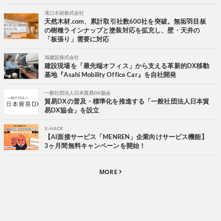
滝口木材株式会社
天然木材.com、累計取引社数600社を突破。無垢羽目板
の樹種ラインナップと塗装対応を拡充し、壁・天井の
「板張り」需要に対応
旭建設株式会社
建設現場を「最先端オフィス」から支える革新的DX移動
基地『Asahi Mobility Office Car』を自社開発
一般社団法人日本貿易DX協会
貿易DXの普及・標準化を推進する「一般社団法人日本貿
易DX協会」を設立
X-HACK
【AI面接サービス「MENREN」企業向けサービス機能】
3ヶ月間無料キャンペーンを開始！
MORE