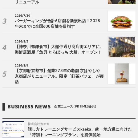
リニューアル
2026/7/30
バーガーキングが合計6店舗を新規出店！2028
年末までに全国600店舗を目指す
2026/8/5
【神奈川県鎌倉市】大船仲通り商店街エリアに、
海鮮居酒屋「魚貝 とろぼっち 大船」オープン！
2026/8/4
【京都府京都市】創業273年の老舗 京はやしや
京都店がリニューアル。限定「紅茶パフェ」が復
活
BUSINESS NEWS
企業ニュース ( PR TIMES提供 )
株式会社カエカ
話し方トレーニングサービスkaeka、統一地方選に向けた
「特別トレーニングプラン」を提供開始