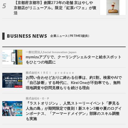
【京都府京都市】創業273年の老舗 京はやしや
京都店がリニューアル。限定「紅茶パフェ」が復
活
BUSINESS NEWS
企業ニュース ( PR TIMES提供 )
一般社団法人Social Innovation Japan
mymizuアプリで、クーリングシェルターと給水スポット
をひとつの地図に
株式会社ＫＩＲＥＩ ｐｒｏｄｕｃｅ
お問い合わせどおりに終わる仕事は、約1割。検索やAIで
「自己診断」する時代に、Kirei Oneが不効率でも、無料
現地調査や訪問見積もりを続ける理由
株式会社G・O・P
『ラストオリジン』、人気ストーリーイベント「夢見る
人魚の島」が期間限定で復刻！新スキン3種や夏のログイ
ンボーナス、「アーマードメイデン」部隊のスキル調整
も実施