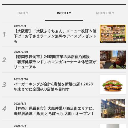
DAILY
WEEKLY
MONTHLY
2026/8/4
【大阪府】「大阪ふくちぁん」メニュー改訂＆値
下げ！お子さまラーメン無料やアイスプレゼント
も
2026/7/30
【静岡県静岡市】24時間営業の温浴宿泊施設
「駿河健康ランド」のマンガコーナー＆休憩室が
リニューアル
2026/7/30
バーガーキングが合計6店舗を新規出店！2028
年末までに全国600店舗を目指す
2026/8/5
【神奈川県鎌倉市】大船仲通り商店街エリアに、
海鮮居酒屋「魚貝 とろぼっち 大船」オープン！
2026/8/4