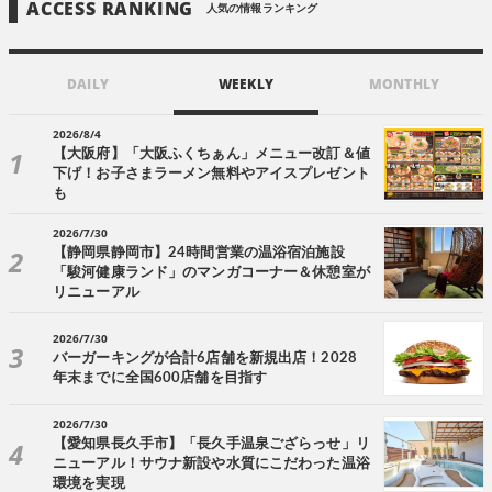
ACCESS RANKING
人気の情報ランキング
DAILY
WEEKLY
MONTHLY
2026/8/4
【大阪府】「大阪ふくちぁん」メニュー改訂＆値
下げ！お子さまラーメン無料やアイスプレゼント
も
2026/7/30
【静岡県静岡市】24時間営業の温浴宿泊施設
「駿河健康ランド」のマンガコーナー＆休憩室が
リニューアル
2026/7/30
バーガーキングが合計6店舗を新規出店！2028
年末までに全国600店舗を目指す
2026/7/30
【愛知県長久手市】「長久手温泉ござらっせ」リ
ニューアル！サウナ新設や水質にこだわった温浴
環境を実現