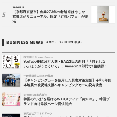
2026/8/4
【京都府京都市】創業273年の老舗 京はやしや
京都店がリニューアル。限定「紅茶パフェ」が復
活
BUSINESS NEWS
企業ニュース ( PR TIMES提供 )
株式会社 Dream Create
YouTube登録16万人超・BAZZI氏の新刊『「何もしな
い」ほうがうまくいく』、Amazon13部門で1位獲得！
一般社団法人日本RV協会
【キャンピングカーを使用した災害対策支援】令和8年熊
本地震の被災地支援へキャンピングカーの貸与決定
Brand Me株式会社
韓国の“いま”を届けるWEBメディア「jigeum」、韓国ブ
ランド向け常設ページ提供開始
株式会社アストロアーツ