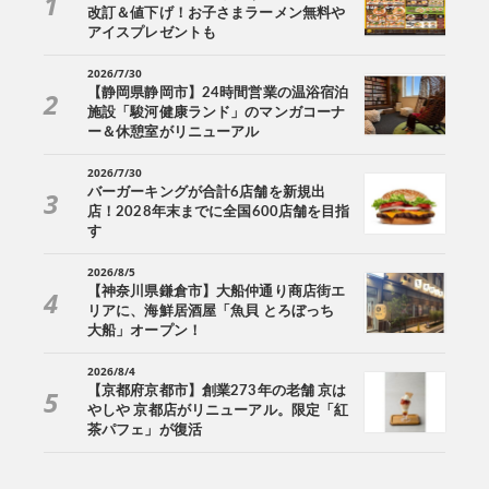
改訂＆値下げ！お子さまラーメン無料や
アイスプレゼントも
2026/7/30
【静岡県静岡市】24時間営業の温浴宿泊
施設「駿河健康ランド」のマンガコーナ
ー＆休憩室がリニューアル
2026/7/30
バーガーキングが合計6店舗を新規出
店！2028年末までに全国600店舗を目指
す
2026/8/5
【神奈川県鎌倉市】大船仲通り商店街エ
リアに、海鮮居酒屋「魚貝 とろぼっち
大船」オープン！
2026/8/4
【京都府京都市】創業273年の老舗 京は
やしや 京都店がリニューアル。限定「紅
茶パフェ」が復活