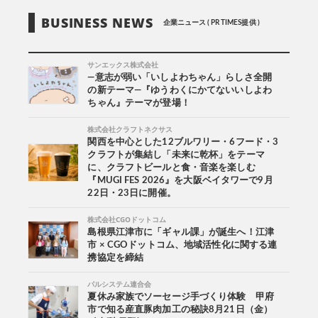
BUSINESS NEWS
企業ニュース ( PR TIMES提供 )
サンエックス株式会社
―意志が弱い「いしよわちゃん」らしさ全開
の新テーマ―『ゆうわくにかてないいしよわ
ちゃん』テーマが登場！
株式会社クラフトネクサス
関西を中心とした12ブルワリー・6フード・3
クラフトが集結し「未来に乾杯」をテーマ
に、クラフトビールと食・音楽を楽しむ
『MUGI FES 2026』を大阪ベイタワーで9月
22日・23日に開催。
株式会社CGOドットコム
島根県江津市に「ギャル課」が誕生へ！江津
市 × CGOドットコム、地域活性化に関する連
携協定を締結
パルシステム連合会
夏休み家族でソーセージ手づくり体験 甲府
市で知る産直豚肉加工の秘訣8月21日（金）