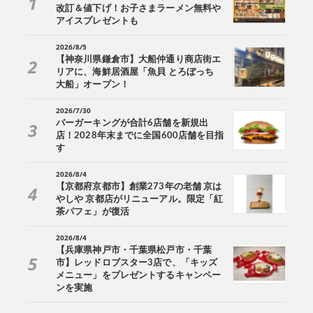
改訂＆値下げ！お子さまラーメン無料や
アイスプレゼントも
2026/8/5
【神奈川県鎌倉市】大船仲通り商店街エ
リアに、海鮮居酒屋「魚貝 とろぼっち
大船」オープン！
2026/7/30
バーガーキングが合計6店舗を新規出
店！2028年末までに全国600店舗を目指
す
2026/8/4
【京都府京都市】創業273年の老舗 京は
やしや 京都店がリニューアル。限定「紅
茶パフェ」が復活
2026/8/4
【兵庫県神戸市・千葉県松戸市・千葉
市】レッドロブスター3店で、「キッズ
メニュー」をプレゼントするキャンペー
ンを実施