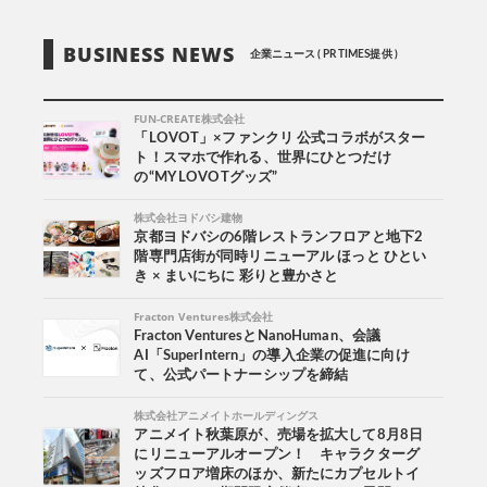
BUSINESS NEWS
企業ニュース ( PR TIMES提供 )
FUN-CREATE株式会社
「LOVOT」×ファンクリ 公式コラボがスター
ト！スマホで作れる、世界にひとつだけ
の“MY LOVOTグッズ”
株式会社ヨドバシ建物
京都ヨドバシの6階レストランフロアと地下2
階専門店街が同時リニューアル ほっと ひとい
き × まいにちに 彩りと豊かさと
Fracton Ventures株式会社
Fracton VenturesとNanoHuman、会議
AI「SuperIntern」の導入企業の促進に向け
て、公式パートナーシップを締結
株式会社アニメイトホールディングス
アニメイト秋葉原が、売場を拡大して8月8日
にリニューアルオープン！ キャラクターグ
ッズフロア増床のほか、新たにカプセルトイ