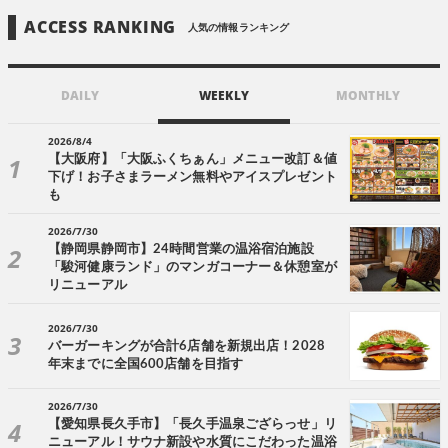
ACCESS RANKING
人気の情報ランキング
DAILY
WEEKLY
MONTHLY
2026/8/4
【大阪府】「大阪ふくちぁん」メニュー改訂＆値
下げ！お子さまラーメン無料やアイスプレゼント
も
2026/7/30
【静岡県静岡市】24時間営業の温浴宿泊施設
「駿河健康ランド」のマンガコーナー＆休憩室が
リニューアル
2026/7/30
バーガーキングが合計6店舗を新規出店！2028
年末までに全国600店舗を目指す
2026/7/30
【愛知県長久手市】「長久手温泉ござらっせ」リ
ニューアル！サウナ新設や水質にこだわった温浴