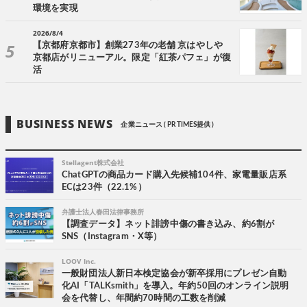
環境を実現
2026/8/4
【京都府京都市】創業273年の老舗 京はやしや
京都店がリニューアル。限定「紅茶パフェ」が復
活
BUSINESS NEWS
企業ニュース ( PR TIMES提供 )
Stellagent株式会社
ChatGPTの商品カード購入先候補104件、家電量販店系
ECは23件（22.1%）
弁護士法人春田法律事務所
【調査データ】ネット誹謗中傷の書き込み、約6割が
SNS（Instagram・X等）
LOOV Inc.
一般財団法人新日本検定協会が新卒採用にプレゼン自動
化AI「TALKsmith」を導入。年約50回のオンライン説明
会を代替し、年間約70時間の工数を削減