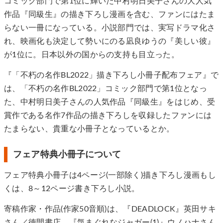
コミック部門で第1位に輝いた中村明日美子さんの大人気
作品『同級生』の描き下ろし漫画を含む、ファンにはたま
らない一冊になっている。小説部門では、実写ドラマ化さ
れ、映画化も決定して勢いにのる凪良ゆうの『美しい彼』
が1位に。日本以外の国からの支持も目立った。
『「不朽の名作BL2022」描き下ろし小冊子配布フェア』で
は、「不朽の名作BL2022」コミック部門で第1位となっ
た、中村明日美子さんの人気作品『同級生』をはじめ、受
賞作である名作7作品の描き下ろしを収録したファンには
たまらない、貴重な小冊子となっているとか。
フェア特典小冊子について
フェア特典小冊子は4ページ(一部除く)描き下ろし漫画もし
くは、8～12ページ書き下ろし小説。
寄稿作家・作品(作家50音順)は、『DEADLOCK』英田サキ
さん／徳間書店、『気まぐれなジャガー(1)』ウノハナさん