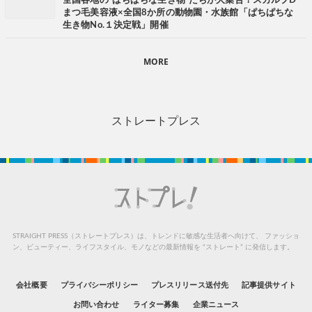
全国各地の"ぱちぱちな生き物"たちが大集合！スカルプD
まつ毛美容液×全国8か所の動物園・水族館「ぱちぱちな
生き物No.１決定戦」開催
MORE
ストレートプレス
STRAIGHT PRESS（ストレートプレス）は、トレンドに敏感な生活者へ向けて、
ファッショ
ン、ビューティー、ライフスタイル、モノなどの最新情報を “ストレート” に発信します。
会社概要
プライバシーポリシー
プレスリリース送付先
記事提供サイト
お問い合わせ
ライター募集
企業ニュース