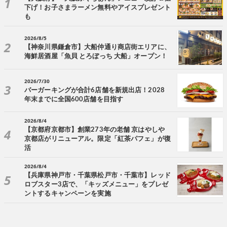
下げ！お子さまラーメン無料やアイスプレゼント
も
2026/8/5
【神奈川県鎌倉市】大船仲通り商店街エリアに、
海鮮居酒屋「魚貝 とろぼっち 大船」オープン！
2026/7/30
バーガーキングが合計6店舗を新規出店！2028
年末までに全国600店舗を目指す
2026/8/4
【京都府京都市】創業273年の老舗 京はやしや
京都店がリニューアル。限定「紅茶パフェ」が復
活
2026/8/4
【兵庫県神戸市・千葉県松戸市・千葉市】レッド
ロブスター3店で、「キッズメニュー」をプレゼ
ントするキャンペーンを実施