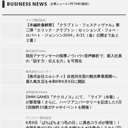
BUSINESS NEWS
企業ニュース ( PR TIMES提供 )
マリブ株式会社
【本編映像解禁】『クラプトン・フェスティヴァル』第
二弾「エリック・クラプトン：セッションズ・フォー・
ロバート・ジョンソン2004」8/21（金）公開まであと
２週！
株式会社Talkle
現役アナウンサーの指導ノウハウ×音声解析で、新入社員
の「話す力・伝える力」を可視化
株式会社エルシティ
【株式会社エルシティ】自然共生型の観光事業展開へ、
屋久島支店を令和8年8月8日に開設
合同会社EXNOA
DMM GAMES『テクロノス』にて、「ライア（水着）」
が新登場！さらに、ハーフアニバーサリーを記念した1日
1回無料10連ガチャやイベントを開催！
アンファー株式会社
8月8日「ぱちぱちまつ毛の日」に異色コラボが実現！！