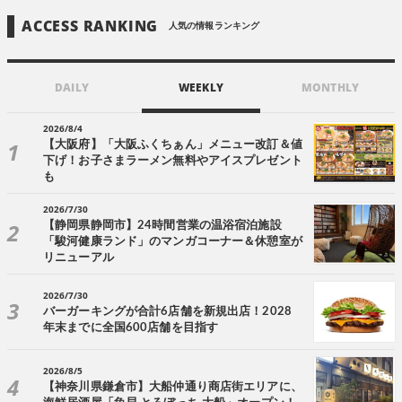
ACCESS RANKING
人気の情報ランキング
DAILY
WEEKLY
MONTHLY
2026/8/4
【大阪府】「大阪ふくちぁん」メニュー改訂＆値
下げ！お子さまラーメン無料やアイスプレゼント
も
2026/7/30
【静岡県静岡市】24時間営業の温浴宿泊施設
「駿河健康ランド」のマンガコーナー＆休憩室が
リニューアル
2026/7/30
バーガーキングが合計6店舗を新規出店！2028
年末までに全国600店舗を目指す
2026/8/5
【神奈川県鎌倉市】大船仲通り商店街エリアに、