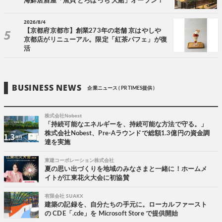
海鮮居酒屋「魚貝 とろぼっち 大船」オープン！
2026/8/4
【京都府京都市】創業273年の老舗 京はやしや
京都店がリニューアル。限定「紅茶パフェ」が復
活
BUSINESS NEWS
企業ニュース ( PR TIMES提供 )
株式会社Nobest
「持続可能なエネルギーを、持続可能な方法で守る。」
株式会社Nobest、Pre-Aラウンドで総額1.3億円の資金調
達を実施
東建コーポレーション株式会社
夏の思い出づくりを地域のみなさまと一緒に！ホームメ
イトが江東花火大会に初協賛
有限会社 SUAKX
建築の記録を、自分たちの手元に。ローカルファースト
の CDE「.cde」を Microsoft Store で提供開始