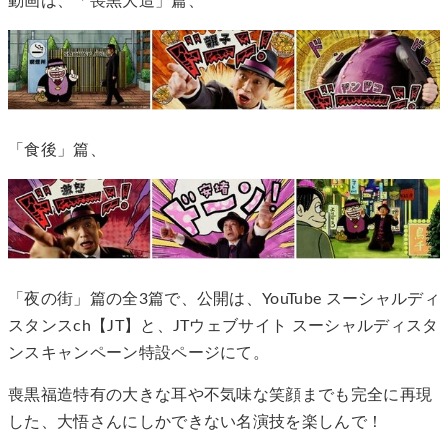
動画は、「喪黒大造」篇、
「食後」篇、
「夜の街」篇の全3篇で、公開は、YouTube スーシャルディ
スタンスch【JT】と、JTウェブサイト スーシャルディスタ
ンスキャンペーン特設ページにて。
喪黒福造特有の大きな耳や不気味な笑顔までも完全に再現
した、大悟さんにしかできない名演技を楽しんで！