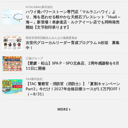
H1GLOBAL株式会社
ハワイ発パワーストーン専門店「マルラニハワイ」よ
り、海を思わせる軽やかな天然石ブレスレット「Huali～
海～」新登場！表参道店・ルクアイーレ店でも同時発売
開始【文字刻印承ります】
特定非営利活動法人みんなの進路委員会
次世代グローカルリーダー育成プログラム in杉並 募集
中！
三福グループ
【愛媛・松山】SPA P・SPO北条店、2周年感謝祭を8月
11日に開催
TAC株式会社
【TAC 警察官・消防官（消防士）】「夏割キャンペーン
Part3」今だけ！2027年合格目標コースが1.1万円OFF！
（～8/31）
MORE