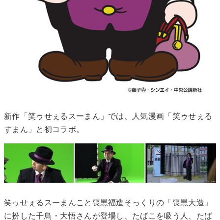
新作「笑ゥせぇるスーまん」では、人気漫画「笑ゥせぇる
すまん」と初コラボ。
笑ゥせぇるスーまんこと喪黒福造そっくりの「喪黒大造」
に扮した千鳥・大悟さんが登場し、たばこを吸う人、たば