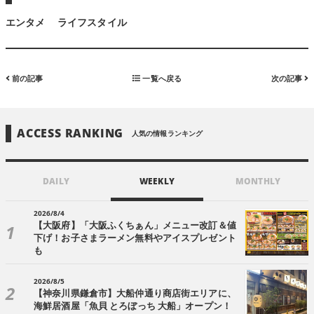
エンタメ
ライフスタイル
前の記事
一覧へ戻る
次の記事
ACCESS RANKING
人気の情報ランキング
DAILY
WEEKLY
MONTHLY
2026/8/4
【大阪府】「大阪ふくちぁん」メニュー改訂＆値
下げ！お子さまラーメン無料やアイスプレゼント
も
2026/8/5
【神奈川県鎌倉市】大船仲通り商店街エリアに、
海鮮居酒屋「魚貝 とろぼっち 大船」オープン！