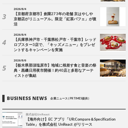
2026/8/4
【京都府京都市】創業273年の老舗 京はやしや
京都店がリニューアル。限定「紅茶パフェ」が復
活
2026/8/4
【兵庫県神戸市・千葉県松戸市・千葉市】レッド
ロブスター3店で、「キッズメニュー」をプレゼ
ントするキャンペーンを実施
2026/8/6
【栃木県那須塩原市】地域に根差す食と音楽の祭
典・黒磯日用夜市開催！約40店と多彩なアーテ
ィストが集結
BUSINESS NEWS
企業ニュース ( PR TIMES提供 )
株式会社UnReact
【海外向け】EC アプリ「UR:Compare＆Specification
Table」を株式会社 UnReact がリリース