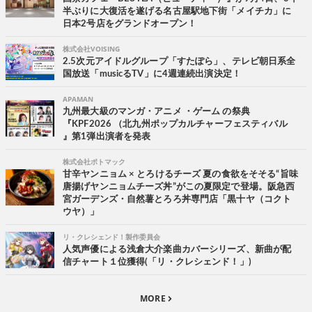
半ぶりに大復活を遂げる名古屋駅地下街「メイチカ」に
日本2号店をグランドオープン！
株式会社VOISING
2.5次元アイドルグループ「すたぽら」、テレビ朝日系全
国放送「musicるTV」に4週連続出演決定！
APAMAN
九州最大級のマンガ・アニメ ・ゲーム の祭典
『KPF2026 （北九州ポップカルチャーフェスティバル
』第1弾出演者を発表
株式会社ポトマック
甘辛ヤンニョム × とろけるチーズ 夏の食欲をそそる“旨味
唐揚げヤンニョムチーズ丼”がこの夏限定で登場。阪急西
宮ガーデンズ・自然薯とろろ丼専門店「黒十ヤ（コクト
ウヤ）」
リ・クレシェンド！製作委員会
人気声優による浅倉大介楽曲カバーシリーズ、新曲が配
信チャート１位獲得(「リ・クレシェンド！」)
MORE