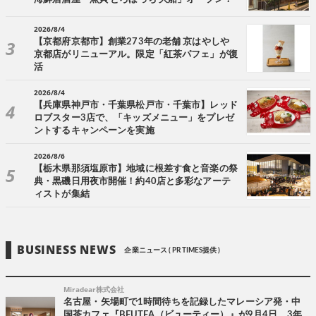
2026/8/4
【京都府京都市】創業273年の老舗 京はやしや
京都店がリニューアル。限定「紅茶パフェ」が復
活
2026/8/4
【兵庫県神戸市・千葉県松戸市・千葉市】レッド
ロブスター3店で、「キッズメニュー」をプレゼ
ントするキャンペーンを実施
2026/8/6
【栃木県那須塩原市】地域に根差す食と音楽の祭
典・黒磯日用夜市開催！約40店と多彩なアーテ
ィストが集結
BUSINESS NEWS
企業ニュース ( PR TIMES提供 )
Miradear株式会社
名古屋・矢場町で1時間待ちを記録したマレーシア発・中
国茶カフェ『BEUTEA（ビューティー）』が9月4日、3年