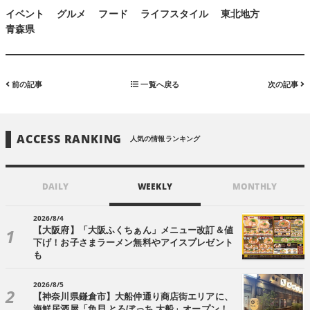
イベント
グルメ
フード
ライフスタイル
東北地方
青森県
前の記事
一覧へ戻る
次の記事
ACCESS RANKING
人気の情報ランキング
DAILY
WEEKLY
MONTHLY
2026/8/4
【大阪府】「大阪ふくちぁん」メニュー改訂＆値
下げ！お子さまラーメン無料やアイスプレゼント
も
2026/8/5
【神奈川県鎌倉市】大船仲通り商店街エリアに、
海鮮居酒屋「魚貝 とろぼっち 大船」オープン！