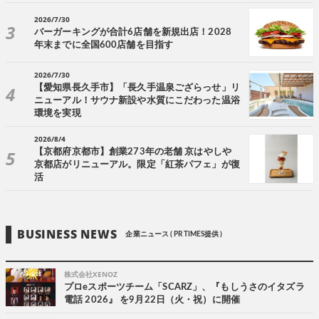
2026/7/30
バーガーキングが合計6店舗を新規出店！2028
年末までに全国600店舗を目指す
2026/7/30
【愛知県長久手市】「長久手温泉ござらっせ」リ
ニューアル！サウナ新設や水質にこだわった温浴
環境を実現
2026/8/4
【京都府京都市】創業273年の老舗 京はやしや
京都店がリニューアル。限定「紅茶パフェ」が復
活
BUSINESS NEWS
企業ニュース ( PR TIMES提供 )
株式会社XENOZ
プロeスポーツチーム「SCARZ」、『もしうさのイタズラ
電話 2026』 を9月22日（火・祝）に開催