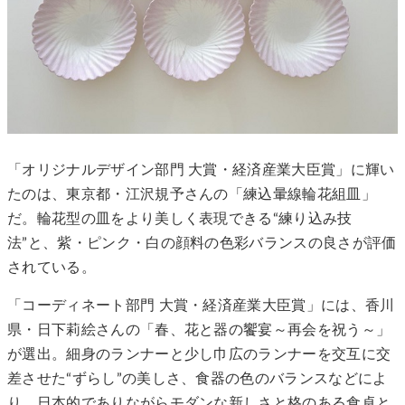
「オリジナルデザイン部門 大賞・経済産業大臣賞」に輝い
たのは、東京都・江沢規予さんの「練込暈線輪花組皿」
だ。輪花型の皿をより美しく表現できる“練り込み技
法”と、紫・ピンク・白の顔料の色彩バランスの良さが評価
されている。
「コーディネート部門 大賞・経済産業大臣賞」には、香川
県・日下莉絵さんの「春、花と器の饗宴～再会を祝う～」
が選出。細身のランナーと少し巾広のランナーを交互に交
差させた“ずらし”の美しさ、食器の色のバランスなどによ
り、日本的でありながらモダンな新しさと格のある食卓と