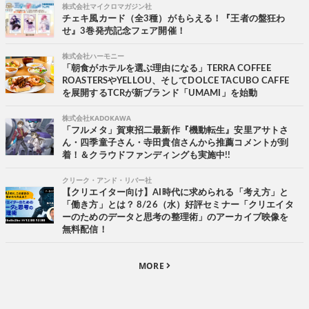
株式会社マイクロマガジン社
チェキ風カード（全3種）がもらえる！『王者の盤狂わ
せ』3巻発売記念フェア開催！
株式会社ハーモニー
「朝食がホテルを選ぶ理由になる」TERRA COFFEE
ROASTERSやYELLOU、そしてDOLCE TACUBO CAFFE
を展開するTCRが新ブランド「UMAMI」を始動
株式会社KADOKAWA
「フルメタ」賀東招二最新作『機動転生』安里アサトさ
ん・四季童子さん・寺田貴信さんから推薦コメントが到
着！＆クラウドファンディングも実施中!!
クリーク・アンド・リバー社
【クリエイター向け】AI時代に求められる「考え方」と
「働き方」とは？ 8/26（水）好評セミナー「クリエイタ
ーのためのデータと思考の整理術」のアーカイブ映像を
無料配信！
MORE