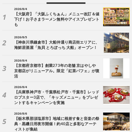
2026/8/4
【大阪府】「大阪ふくちぁん」メニュー改訂＆値
下げ！お子さまラーメン無料やアイスプレゼント
も
2026/8/5
【神奈川県鎌倉市】大船仲通り商店街エリアに、
海鮮居酒屋「魚貝 とろぼっち 大船」オープン！
2026/8/4
【京都府京都市】創業273年の老舗 京はやしや
京都店がリニューアル。限定「紅茶パフェ」が復
活
2026/8/4
【兵庫県神戸市・千葉県松戸市・千葉市】レッド
ロブスター3店で、「キッズメニュー」をプレゼ
ントするキャンペーンを実施
2026/8/6
【栃木県那須塩原市】地域に根差す食と音楽の祭
典・黒磯日用夜市開催！約40店と多彩なアーテ
ィストが集結