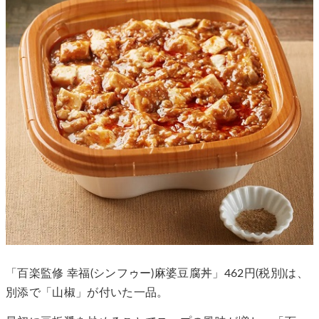
「百楽監修 幸福(シンフゥー)麻婆豆腐丼」462円(税別)は、
別添で「山椒」が付いた一品。