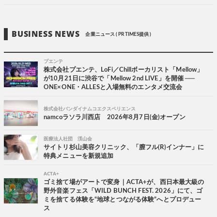
BUSINESS NEWS
企業ニュース ( PR TIMES提供 )
プエンテ
株式会社プエンテ、LoFi／Chillボーカリスト「Mellow」
が10月21日に渋谷で「Mellow 2nd LIVE」を開催 ──
ONE×ONE・ALLESと入場無料のエンタメ交流会
株式会社バンダイナムコエクスペリエンス
namcoラソラ川西店 2026年8月7日(金)オープン
医療法人社団 渓山会
サイトリ杉山美容クリニック、「膣フル(R)インナー」に
特典メニューを新規追加
ACTA+
ゴミ捨て場がアートで変身｜ACTA+が、西日本最大級の
野外音楽フェス「WILD BUNCH FEST. 2026」にて、ゴ
ミを捨てる体験を“地球とつながる体験”へとプロデュー
ス