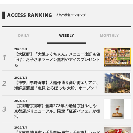
ACCESS RANKING
人気の情報ランキング
DAILY
WEEKLY
MONTHLY
2026/8/4
【大阪府】「大阪ふくちぁん」メニュー改訂＆値
下げ！お子さまラーメン無料やアイスプレゼント
も
2026/8/5
【神奈川県鎌倉市】大船仲通り商店街エリアに、
海鮮居酒屋「魚貝 とろぼっち 大船」オープン！
2026/8/4
【京都府京都市】創業273年の老舗 京はやしや
京都店がリニューアル。限定「紅茶パフェ」が復
活
2026/8/4
【兵庫県神戸市・千葉県松戸市・千葉市】レッド