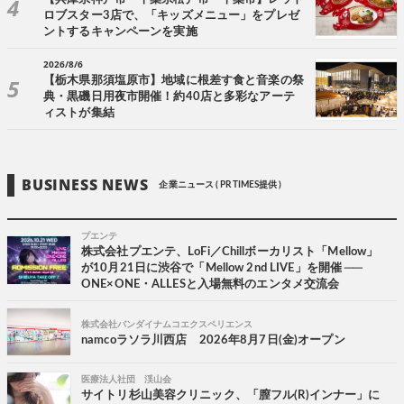
ロブスター3店で、「キッズメニュー」をプレゼ
ントするキャンペーンを実施
2026/8/6
【栃木県那須塩原市】地域に根差す食と音楽の祭
典・黒磯日用夜市開催！約40店と多彩なアーテ
ィストが集結
BUSINESS NEWS
企業ニュース ( PR TIMES提供 )
プエンテ
株式会社プエンテ、LoFi／Chillボーカリスト「Mellow」
が10月21日に渋谷で「Mellow 2nd LIVE」を開催 ──
ONE×ONE・ALLESと入場無料のエンタメ交流会
株式会社バンダイナムコエクスペリエンス
namcoラソラ川西店 2026年8月7日(金)オープン
医療法人社団 渓山会
サイトリ杉山美容クリニック、「膣フル(R)インナー」に