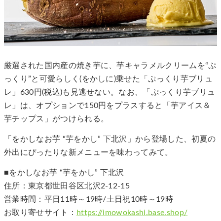
厳選された国内産の焼き芋に、芋キャラメルクリームを“ぷ
っくり”と可愛らしく(をかしに)乗せた「ぷっくり芋ブリュ
レ」630円(税込)も見逃せない。なお、「ぷっくり芋ブリュ
レ」は、オプションで150円をプラスすると「芋アイス＆
芋チップス」がつけられる。
「をかしなお芋 “芋をかし” 下北沢」から登場した、初夏の
外出にぴったりな新メニューを味わってみて。
■をかしなお芋 “芋をかし” 下北沢
住所：東京都世田谷区北沢2-12-15
営業時間：平日11時～19時/土日祝10時～19時
お取り寄せサイト：
https://imowokashi.base.shop/