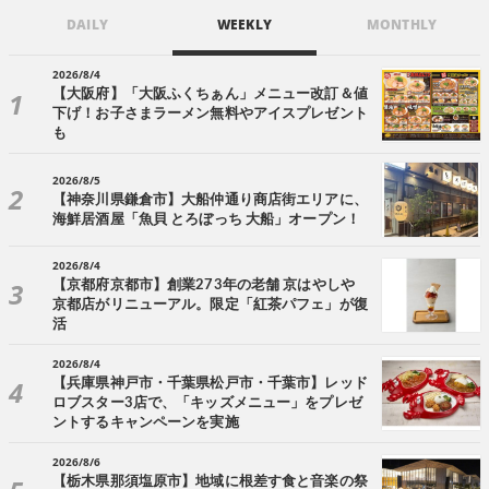
DAILY
WEEKLY
MONTHLY
2026/8/4
【大阪府】「大阪ふくちぁん」メニュー改訂＆値
下げ！お子さまラーメン無料やアイスプレゼント
も
2026/8/5
【神奈川県鎌倉市】大船仲通り商店街エリアに、
海鮮居酒屋「魚貝 とろぼっち 大船」オープン！
2026/8/4
【京都府京都市】創業273年の老舗 京はやしや
京都店がリニューアル。限定「紅茶パフェ」が復
活
2026/8/4
【兵庫県神戸市・千葉県松戸市・千葉市】レッド
ロブスター3店で、「キッズメニュー」をプレゼ
ントするキャンペーンを実施
2026/8/6
【栃木県那須塩原市】地域に根差す食と音楽の祭