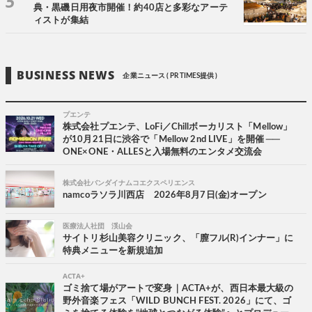
典・黒磯日用夜市開催！約40店と多彩なアーテ
ィストが集結
BUSINESS NEWS
企業ニュース ( PR TIMES提供 )
プエンテ
株式会社プエンテ、LoFi／Chillボーカリスト「Mellow」
が10月21日に渋谷で「Mellow 2nd LIVE」を開催 ──
ONE×ONE・ALLESと入場無料のエンタメ交流会
株式会社バンダイナムコエクスペリエンス
namcoラソラ川西店 2026年8月7日(金)オープン
医療法人社団 渓山会
サイトリ杉山美容クリニック、「膣フル(R)インナー」に
特典メニューを新規追加
ACTA+
ゴミ捨て場がアートで変身｜ACTA+が、西日本最大級の
野外音楽フェス「WILD BUNCH FEST. 2026」にて、ゴ