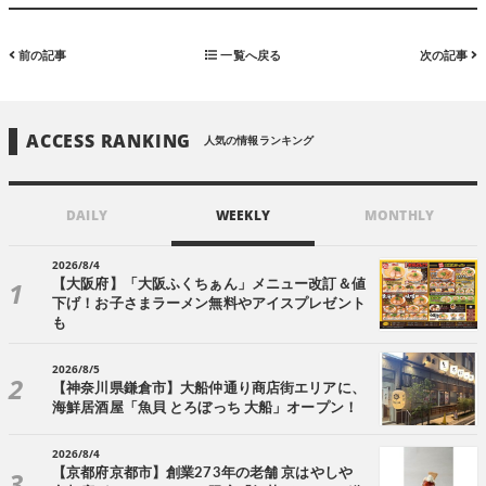
前の記事
一覧へ戻る
次の記事
ACCESS RANKING
人気の情報ランキング
DAILY
WEEKLY
MONTHLY
2026/8/4
【大阪府】「大阪ふくちぁん」メニュー改訂＆値
下げ！お子さまラーメン無料やアイスプレゼント
も
2026/8/5
【神奈川県鎌倉市】大船仲通り商店街エリアに、
海鮮居酒屋「魚貝 とろぼっち 大船」オープン！
2026/8/4
【京都府京都市】創業273年の老舗 京はやしや