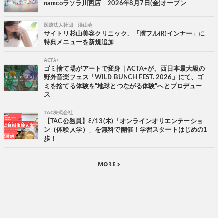
namcoラソラ川西店 2026年8月7日(金)オープン
医療法人社団 渓山会
サイトリ杉山美容クリニック、「膣フル(R)インナー」に
特典メニューを新規追加
ACTA+
ゴミ捨て場がアートで変身｜ACTA+が、西日本最大級の
野外音楽フェス「WILD BUNCH FEST. 2026」にて、ゴ
ミを捨てる体験を“地球とつながる体験”へとプロデュー
ス
TAC株式会社
【TAC公務員】8/13(木)「オンラインオリエンテーショ
ン（体験入学）」を無料で開催！学習スタートはじめの1
歩！
MORE