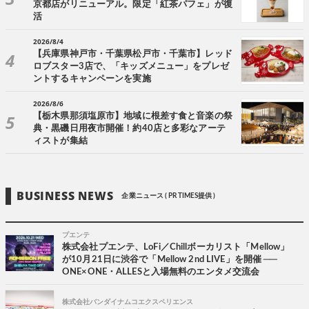
京都店がリニューアル。限定「紅茶パフェ」が復
活
2026/8/4
【兵庫県神戸市・千葉県松戸市・千葉市】レッド
ロブスター3店で、「キッズメニュー」をプレゼ
ントするキャンペーンを実施
2026/8/6
【栃木県那須塩原市】地域に根差す食と音楽の祭
典・黒磯日用夜市開催！約40店と多彩なアーテ
ィストが集結
BUSINESS NEWS
企業ニュース ( PR TIMES提供 )
プエンテ
株式会社プエンテ、LoFi／Chillボーカリスト「Mellow」
が10月21日に渋谷で「Mellow 2nd LIVE」を開催 ──
ONE×ONE・ALLESと入場無料のエンタメ交流会
株式会社バンダイナムコエクスペリエンス