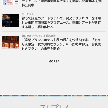
ディア「AI・新規事業戦略大学」を開設。記事40本を無
料公開中
ユーモラス
都心で話題のアートホテルで、発光テクノロジーを活用
した夜間空間演出をプロデュース。暗闇とアートが共存
する新しい宿泊体験へ
野口観光マネジメント株式会社
【室蘭プリンスホテル】秋の滞在を快適&お得に!「じゃ
らん限定 秋のお得なプラン」&「公式HP限定 お夜食
付きプラン」の販売を開始
MORE