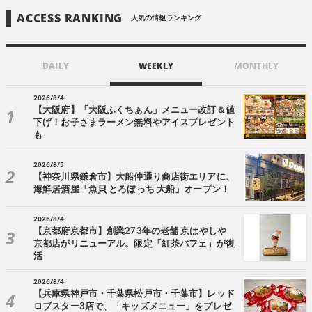
ACCESS RANKING
人気の情報ランキング
DAILY
WEEKLY
MONTHLY
2026/8/4
【大阪府】「大阪ふくちぁん」メニュー改訂＆値
下げ！お子さまラーメン無料やアイスプレゼント
も
2026/8/5
【神奈川県鎌倉市】大船仲通り商店街エリアに、
海鮮居酒屋「魚貝 とろぼっち 大船」オープン！
2026/8/4
【京都府京都市】創業273年の老舗 京はやしや
京都店がリニューアル。限定「紅茶パフェ」が復
活
2026/8/4
【兵庫県神戸市・千葉県松戸市・千葉市】レッド
ロブスター3店で、「キッズメニュー」をプレゼ