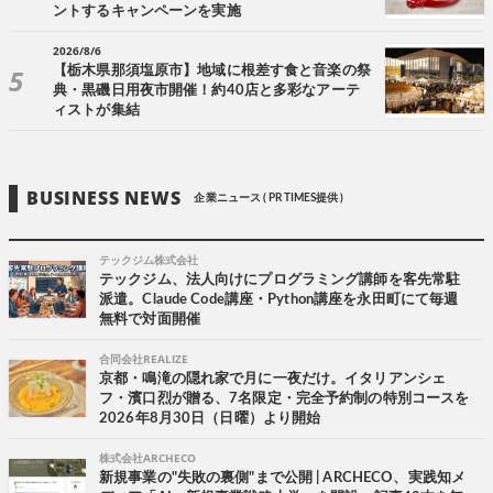
ントするキャンペーンを実施
2026/8/6
【栃木県那須塩原市】地域に根差す食と音楽の祭
典・黒磯日用夜市開催！約40店と多彩なアーテ
ィストが集結
BUSINESS NEWS
企業ニュース ( PR TIMES提供 )
テックジム株式会社
テックジム、法人向けにプログラミング講師を客先常駐
派遣。Claude Code講座・Python講座を永田町にて毎週
無料で対面開催
合同会社REALIZE
京都・鳴滝の隠れ家で月に一夜だけ。イタリアンシェ
フ・濱口烈が贈る、7名限定・完全予約制の特別コースを
2026年8月30日（日曜）より開始
株式会社ARCHECO
新規事業の"失敗の裏側"まで公開 | ARCHECO、実践知メ