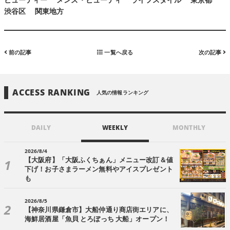
ビューティー
メンズ・ビューティ
ライフスタイル
東京都
渋谷区
関東地方
前の記事
一覧へ戻る
次の記事
ACCESS RANKING
人気の情報ランキング
DAILY
WEEKLY
MONTHLY
2026/8/4
【大阪府】「大阪ふくちぁん」メニュー改訂＆値
下げ！お子さまラーメン無料やアイスプレゼント
も
2026/8/5
【神奈川県鎌倉市】大船仲通り商店街エリアに、
海鮮居酒屋「魚貝 とろぼっち 大船」オープン！