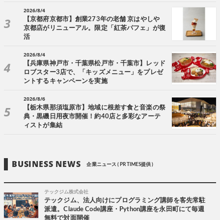
2026/8/4
【京都府京都市】創業273年の老舗 京はやしや
京都店がリニューアル。限定「紅茶パフェ」が復
活
2026/8/4
【兵庫県神戸市・千葉県松戸市・千葉市】レッド
ロブスター3店で、「キッズメニュー」をプレゼ
ントするキャンペーンを実施
2026/8/6
【栃木県那須塩原市】地域に根差す食と音楽の祭
典・黒磯日用夜市開催！約40店と多彩なアーテ
ィストが集結
BUSINESS NEWS
企業ニュース ( PR TIMES提供 )
テックジム株式会社
テックジム、法人向けにプログラミング講師を客先常駐
派遣。Claude Code講座・Python講座を永田町にて毎週
無料で対面開催