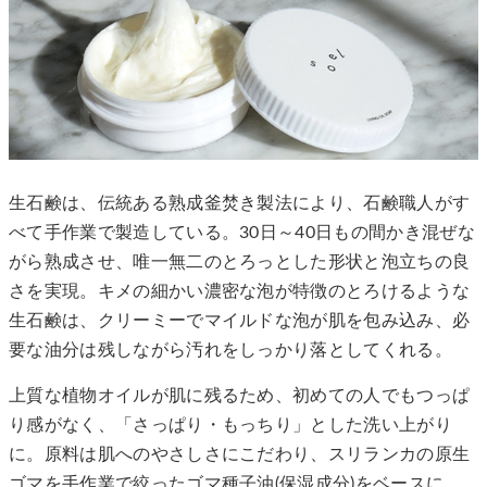
生石鹸は、伝統ある熟成釜焚き製法により、石鹸職人がす
べて手作業で製造している。30日～40日もの間かき混ぜな
がら熟成させ、唯一無二のとろっとした形状と泡立ちの良
さを実現。キメの細かい濃密な泡が特徴のとろけるような
生石鹸は、クリーミーでマイルドな泡が肌を包み込み、必
要な油分は残しながら汚れをしっかり落としてくれる。
上質な植物オイルが肌に残るため、初めての人でもつっぱ
り感がなく、「さっぱり・もっちり」とした洗い上がり
に。原料は肌へのやさしさにこだわり、スリランカの原生
ゴマを手作業で絞ったゴマ種子油(保湿成分)をベースに、