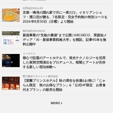
合同会社REALIZE
京都・鳴滝の隠れ家で月に一夜だけ。イタリアンシェ
フ・濱口烈が贈る、7名限定・完全予約制の特別コースを
2026年8月30日（日曜）より開始
株式会社ARCHECO
新規事業の"失敗の裏側"まで公開 | ARCHECO、実践知メ
ディア「AI・新規事業戦略大学」を開設。記事40本を無
料公開中
ユーモラス
都心で話題のアートホテルで、発光テクノロジーを活用
した夜間空間演出をプロデュース。暗闇とアートが共存
する新しい宿泊体験へ
野口観光マネジメント株式会社
【室蘭プリンスホテル】秋の滞在を快適&お得に!「じゃ
らん限定 秋のお得なプラン」&「公式HP限定 お夜食
付きプラン」の販売を開始
MORE