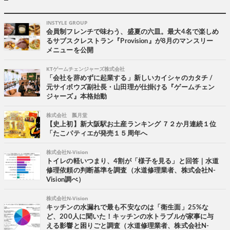
INSTYLE GROUP
会員制フレンチで味わう、盛夏の六皿。最大4名で楽しめ
るサブスクレストラン『Provision』が8月のマンスリー
メニューを公開
KTゲームチェンジャーズ株式会社
「会社を辞めずに起業する」新しいカイシャのカタチ /
元サイボウズ副社長・山田理が仕掛ける『ゲームチェン
ジャーズ』本格始動
株式会社 瓢月堂
【史上初】新大阪駅お土産ランキング ７２か月連続１位
「たこパティエが発売１５周年へ
株式会社N-Vision
トイレの軽いつまり、4割が「様子を見る」と回答｜水道
修理依頼の判断基準を調査（水道修理業者、株式会社N-
Vision調べ）
株式会社N-Vision
キッチンの水漏れで最も不安なのは「衛生面」25%な
ど、200人に聞いた！キッチンの水トラブルが家事に与
える影響と困りごと調査（水道修理業者、株式会社N-