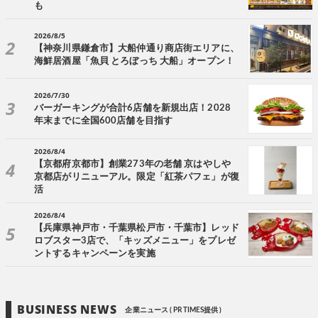
も
2026/8/5
【神奈川県鎌倉市】大船仲通り商店街エリアに、
海鮮居酒屋「魚貝 とろぼっち 大船」オープン！
2026/7/30
バーガーキングが合計6店舗を新規出店！2028
年末までに全国600店舗を目指す
2026/8/4
【京都府京都市】創業273年の老舗 京はやしや
京都店がリニューアル。限定「紅茶パフェ」が復
活
2026/8/4
【兵庫県神戸市・千葉県松戸市・千葉市】レッド
ロブスター3店で、「キッズメニュー」をプレゼ
ントするキャンペーンを実施
BUSINESS NEWS
企業ニュース ( PR TIMES提供 )