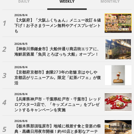
DAILY
WEEKLY
MONTHLY
2026/8/4
【大阪府】「大阪ふくちぁん」メニュー改訂＆値
下げ！お子さまラーメン無料やアイスプレゼント
も
2026/8/5
【神奈川県鎌倉市】大船仲通り商店街エリアに、
海鮮居酒屋「魚貝 とろぼっち 大船」オープン！
2026/8/4
【京都府京都市】創業273年の老舗 京はやしや
京都店がリニューアル。限定「紅茶パフェ」が復
活
2026/8/4
【兵庫県神戸市・千葉県松戸市・千葉市】レッド
ロブスター3店で、「キッズメニュー」をプレゼ
ントするキャンペーンを実施
2026/8/6
【栃木県那須塩原市】地域に根差す食と音楽の祭
典・黒磯日用夜市開催！約40店と多彩なアーテ