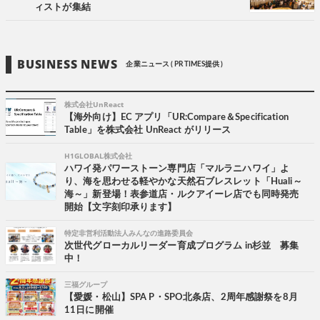
ィストが集結
BUSINESS NEWS
企業ニュース ( PR TIMES提供 )
株式会社UnReact
【海外向け】EC アプリ「UR:Compare＆Specification
Table」を株式会社 UnReact がリリース
H1GLOBAL株式会社
ハワイ発パワーストーン専門店「マルラニハワイ」よ
り、海を思わせる軽やかな天然石ブレスレット「Huali～
海～」新登場！表参道店・ルクアイーレ店でも同時発売
開始【文字刻印承ります】
特定非営利活動法人みんなの進路委員会
次世代グローカルリーダー育成プログラム in杉並 募集
中！
三福グループ
【愛媛・松山】SPA P・SPO北条店、2周年感謝祭を8月
11日に開催