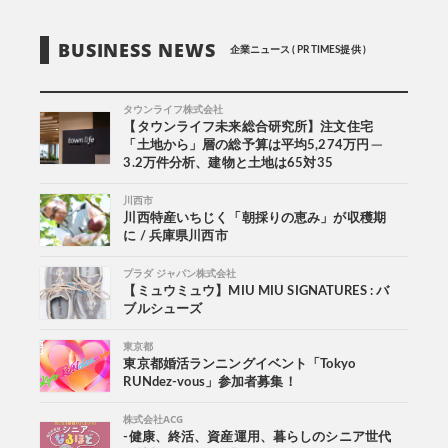
BUSINESS NEWS
企業ニュース ( PR TIMES提供 )
タウンライフ株式会社
【タウンライフ未来総合研究所】注文住宅
「土地から」層の総予算は平均5,274万円 ─
3.2万件分析、建物と土地は65対35
川西市
川西特産いちじく「朝採りの恵み」が収穫期
に / 兵庫県川西市
プラダ ジャパン株式会社
【ミュウミュウ】MIU MIU SIGNATURES : バ
ブルシューズ
東京都
東京都婚活ランニングイベント「Tokyo
RUNdez-vous」参加者募集！
株式会社ACG
-健康、終活、資産運用、暮らしのシニア世代