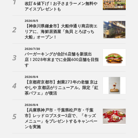
改訂＆値下げ！お子さまラーメン無料や
アイスプレゼントも
2026/8/5
【神奈川県鎌倉市】大船仲通り商店街エ
リアに、海鮮居酒屋「魚貝 とろぼっち
大船」オープン！
2026/7/30
バーガーキングが合計6店舗を新規出
店！2028年末までに全国600店舗を目指
す
2026/8/4
【京都府京都市】創業273年の老舗 京は
やしや 京都店がリニューアル。限定「紅
茶パフェ」が復活
2026/8/4
【兵庫県神戸市・千葉県松戸市・千葉
市】レッドロブスター3店で、「キッズ
メニュー」をプレゼントするキャンペー
ンを実施