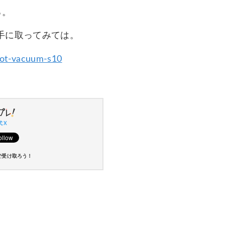
る。
手に取ってみては。
bot-vacuum-s10
 X
で受け取ろう！