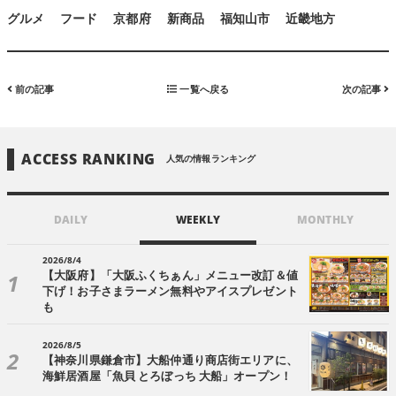
グルメ
フード
京都府
新商品
福知山市
近畿地方
前の記事
一覧へ戻る
次の記事
ACCESS RANKING
人気の情報ランキング
DAILY
WEEKLY
MONTHLY
2026/8/4
【大阪府】「大阪ふくちぁん」メニュー改訂＆値
下げ！お子さまラーメン無料やアイスプレゼント
も
2026/8/5
【神奈川県鎌倉市】大船仲通り商店街エリアに、
海鮮居酒屋「魚貝 とろぼっち 大船」オープン！