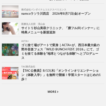
株式会社バンダイナムコエクスペリエンス
namcoラソラ川西店 2026年8月7日(金)オープン
医療法人社団 渓山会
サイトリ杉山美容クリニック、「膣フル(R)インナー」に
特典メニューを新規追加
ACTA+
ゴミ捨て場がアートで変身｜ACTA+が、西日本最大級の
野外音楽フェス「WILD BUNCH FEST. 2026」にて、ゴ
ミを捨てる体験を“地球とつながる体験”へとプロデュー
ス
TAC株式会社
【TAC公務員】8/13(木)「オンラインオリエンテーショ
ン（体験入学）」を無料で開催！学習スタートはじめの1
歩！
MORE