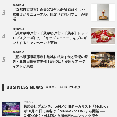
2026/8/4
【京都府京都市】創業273年の老舗 京はやしや
京都店がリニューアル。限定「紅茶パフェ」が復
活
2026/8/4
【兵庫県神戸市・千葉県松戸市・千葉市】レッド
ロブスター3店で、「キッズメニュー」をプレゼ
ントするキャンペーンを実施
2026/8/6
【栃木県那須塩原市】地域に根差す食と音楽の祭
典・黒磯日用夜市開催！約40店と多彩なアーテ
ィストが集結
BUSINESS NEWS
企業ニュース ( PR TIMES提供 )
プエンテ
株式会社プエンテ、LoFi／Chillボーカリスト「Mellow」
が10月21日に渋谷で「Mellow 2nd LIVE」を開催 ──
ONE×ONE・ALLESと入場無料のエンタメ交流会