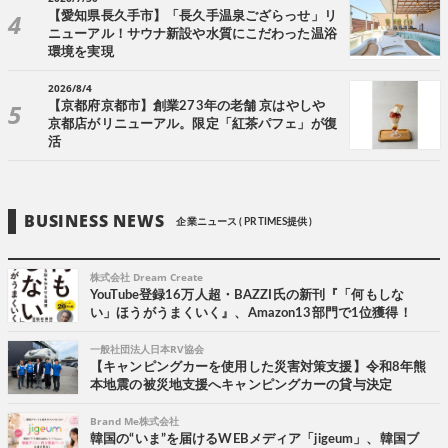
【愛知県長久手市】「長久手温泉ござらっせ」リ
ニューアル！サウナ新設や水質にこだわった温浴
環境を実現
2026/8/4
【京都府京都市】創業273年の老舗 京はやしや
京都店がリニューアル。限定「紅茶パフェ」が復
活
BUSINESS NEWS
企業ニュース ( PR TIMES提供 )
株式会社 Dream Create
YouTube登録16万人超・BAZZI氏の新刊『「何もしな
い」ほうがうまくいく』、Amazon13部門で1位獲得！
一般社団法人日本RV協会
【キャンピングカーを使用した災害対策支援】令和8年熊
本地震の被災地支援へキャンピングカーの貸与決定
Brand Me株式会社
韓国の“いま”を届けるWEBメディア「jigeum」、韓国ブ