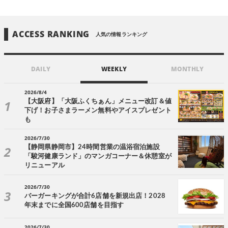
ACCESS RANKING
人気の情報ランキング
DAILY
WEEKLY
MONTHLY
2026/8/4
【大阪府】「大阪ふくちぁん」メニュー改訂＆値
下げ！お子さまラーメン無料やアイスプレゼント
も
2026/7/30
【静岡県静岡市】24時間営業の温浴宿泊施設
「駿河健康ランド」のマンガコーナー＆休憩室が
リニューアル
2026/7/30
バーガーキングが合計6店舗を新規出店！2028
年末までに全国600店舗を目指す
2026/7/30