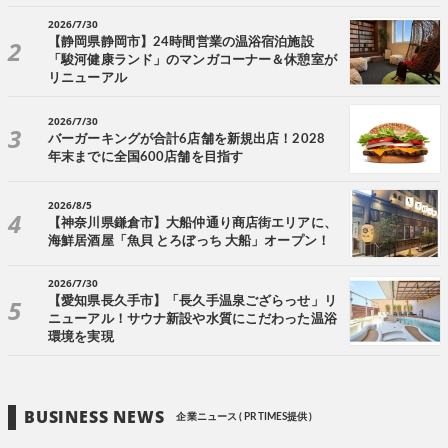
2026/7/30
【静岡県静岡市】24時間営業の温浴宿泊施設
「駿河健康ランド」のマンガコーナー＆休憩室が
リニューアル
2026/7/30
バーガーキングが合計6店舗を新規出店！2028
年末までに全国600店舗を目指す
2026/8/5
【神奈川県鎌倉市】大船仲通り商店街エリアに、
海鮮居酒屋「魚貝 とろぼっち 大船」オープン！
2026/7/30
【愛知県長久手市】「長久手温泉ござらっせ」リ
ニューアル！サウナ新設や水質にこだわった温浴
環境を実現
BUSINESS NEWS
企業ニュース ( PR TIMES提供 )