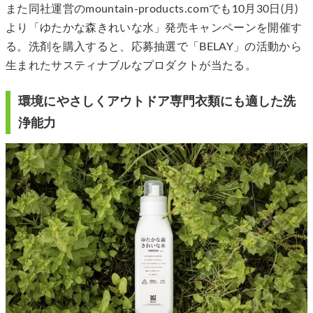
また同社運営のmountain-products.comでも10月30日(月)
より「ゆたかな森きれいな水」発売キャンペーンを開催す
る。洗剤を購入すると、応募抽選で「BELAY」の活動から
生まれたサスティナブルなプロダクトが当たる。
環境にやさしくアウトドア専門衣類にも適した洗
浄能力