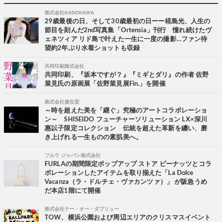
株式会社KADOKAWA
29歳最後の日、そして30歳最初の日ーー椛島光、人生の
節目を刻んだ2nd写真集「Ortensia」刊行 憧れ続けたヴ
ェネツィア リド島で叶えた一生に一度の撮影…ファン待
望約2年ぶり水着ショットも収録
共同印刷株式会社
共同印刷、『坂本ですが？』『ミギとダリ』の作者 佐野
菜見氏の原画展「佐野菜見展Fin.」を開催
株式会社資生堂
～時を超えた美を「継ぐ」究極のアートコラボレーショ
ン～ SHISEIDO フューチャーソリューション LX×深川
惠以子限定コレクション 伝統を超えた革新を纏い、磨
き上げれる一生ものの素肌美へ。
フルラ ジャパン株式会社
FURLAの期間限定ポップアップ ストア ピーナッツとコラ
ボレーションしたアイテムを取り揃えた「La Dolce
Vacanza（ラ・ドルチェ・ヴァカンツァ）」 が阪急うめ
だ本店1階にて開催
株式会社テー・オー・ダブリュー
TOW、横浜公園および周辺エリアのクリスマスイベント