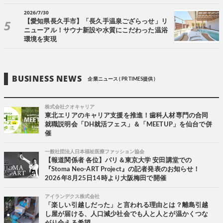
2026/7/30
【愛知県長久手市】「長久手温泉ござらっせ」リ
ニューアル！サウナ新設や水質にこだわった温浴
環境を実現
BUSINESS NEWS
企業ニュース ( PR TIMES提供 )
株式会社クオキャリア
東北エリアのキャリア支援を推進！歯科人材専門の合同
就職説明会「DH就活フェス」＆「MEETUP」を仙台で併
催
一般社団法人日本福祉医療ファッション協会
【報道関係者 各位】パリ＆東京大学 安田講堂での
『Stoma Neo-ART Project』の記者発表のお知らせ！
2026年8月25日14時より大阪梅田で開催
アイランデクス株式会社
「楽しい引越しだった」と言われる理由とは？離島引越
し屋が届ける、人口減少社会でも人と人とが温かくつな