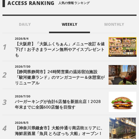
ACCESS RANKING
人気の情報ランキング
DAILY
WEEKLY
MONTHLY
2026/8/4
【大阪府】「大阪ふくちぁん」メニュー改訂＆値
下げ！お子さまラーメン無料やアイスプレゼント
も
2026/7/30
【静岡県静岡市】24時間営業の温浴宿泊施設
「駿河健康ランド」のマンガコーナー＆休憩室が
リニューアル
2026/7/30
バーガーキングが合計6店舗を新規出店！2028
年末までに全国600店舗を目指す
2026/8/5
【神奈川県鎌倉市】大船仲通り商店街エリアに、
海鮮居酒屋「魚貝 とろぼっち 大船」オープン！