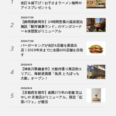
改訂＆値下げ！お子さまラーメン無料や
アイスプレゼントも
2026/7/30
【静岡県静岡市】24時間営業の温浴宿泊
施設「駿河健康ランド」のマンガコーナ
ー＆休憩室がリニューアル
2026/7/30
バーガーキングが合計6店舗を新規出
店！2028年末までに全国600店舗を目指
す
2026/8/5
【神奈川県鎌倉市】大船仲通り商店街エ
リアに、海鮮居酒屋「魚貝 とろぼっち
大船」オープン！
2026/8/4
【京都府京都市】創業273年の老舗 京は
やしや 京都店がリニューアル。限定「紅
茶パフェ」が復活