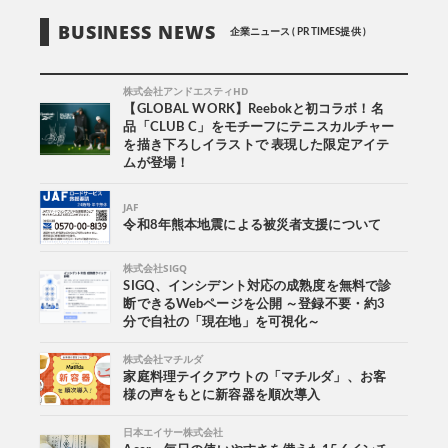
BUSINESS NEWS
企業ニュース ( PR TIMES提供 )
株式会社アンドエスティHD
【GLOBAL WORK】Reebokと初コラボ！名
品「CLUB C」をモチーフにテニスカルチャー
を描き下ろしイラストで 表現した限定アイテ
ムが登場！
JAF
令和8年熊本地震による被災者支援について
株式会社SIGQ
SIGQ、インシデント対応の成熟度を無料で診
断できるWebページを公開 ～登録不要・約3
分で自社の「現在地」を可視化～
株式会社マチルダ
家庭料理テイクアウトの「マチルダ」、お客
様の声をもとに新容器を順次導入
日本エイサー株式会社