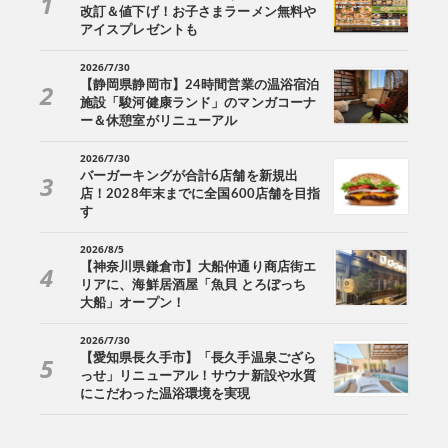
改訂＆値下げ！お子さまラーメン無料や
アイスプレゼントも
2026/7/30
【静岡県静岡市】24時間営業の温浴宿泊
施設「駿河健康ランド」のマンガコーナ
ー＆休憩室がリニューアル
2026/7/30
バーガーキングが合計6店舗を新規出
店！2028年末までに全国600店舗を目指
す
2026/8/5
【神奈川県鎌倉市】大船仲通り商店街エ
リアに、海鮮居酒屋「魚貝 とろぼっち
大船」オープン！
2026/7/30
【愛知県長久手市】「長久手温泉ござら
っせ」リニューアル！サウナ新設や水質
にこだわった温浴環境を実現