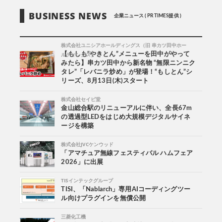
BUSINESS NEWS
企業ニュース ( PR TIMES提供 )
株式会社ユニシアホールディングス（旧 串カツ田中ホー
ルディングス）
【もしも“やきとん”メニューを田中がやって
みたら】串カツ田中から新名物 “無限ニンニク
タレ”「レバニラ炒め」が登場！“もしとん”シ
リーズ、8月13日(木)スタート
株式会社セイビ堂
金山総合駅のリニューアルに伴い、全長67m
の透過型LEDをはじめ大規模デジタルサイネ
ージを構築
株式会社JVCケンウッド
「アマチュア無線フェスティバル ハムフェア
2026」に出展
TISインテックグループ
TISI、「Nablarch」専用AIコーディングツー
ル向けプラグインを無償公開
三菱化工機