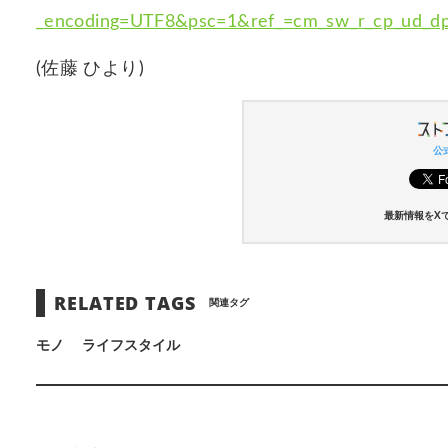
_encoding=UTF8&psc=1&ref_=cm_sw_r_cp_u
(佐藤 ひより)
公式
最新情報をX
RELATED TAGS
関連タグ
モノ
ライフスタイル