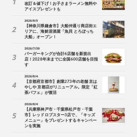
改訂＆値下げ！お子さまラーメン無料や
アイスプレゼントも
2026/8/5
【神奈川県鎌倉市】大船仲通り商店街エ
リアに、海鮮居酒屋「魚貝 とろぼっち
大船」オープン！
2026/7/30
バーガーキングが合計6店舗を新規出
店！2028年末までに全国600店舗を目指
す
2026/8/4
【京都府京都市】創業273年の老舗 京は
やしや 京都店がリニューアル。限定「紅
茶パフェ」が復活
2026/8/4
【兵庫県神戸市・千葉県松戸市・千葉
市】レッドロブスター3店で、「キッズ
メニュー」をプレゼントするキャンペー
ンを実施