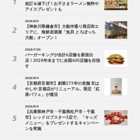
改訂＆値下げ！お子さまラーメン無料や
アイスプレゼントも
2026/8/5
【神奈川県鎌倉市】大船仲通り商店街エ
リアに、海鮮居酒屋「魚貝 とろぼっち
大船」オープン！
2026/7/30
バーガーキングが合計6店舗を新規出
店！2028年末までに全国600店舗を目指
す
2026/8/4
【京都府京都市】創業273年の老舗 京は
やしや 京都店がリニューアル。限定「紅
茶パフェ」が復活
2026/8/4
【兵庫県神戸市・千葉県松戸市・千葉
市】レッドロブスター3店で、「キッズ
メニュー」をプレゼントするキャンペー
ンを実施