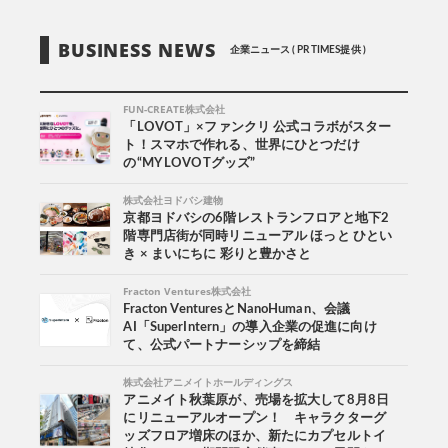
BUSINESS NEWS
企業ニュース ( PR TIMES提供 )
FUN-CREATE株式会社
「LOVOT」×ファンクリ 公式コラボがスター
ト！スマホで作れる、世界にひとつだけ
の“MY LOVOTグッズ”
株式会社ヨドバシ建物
京都ヨドバシの6階レストランフロアと地下2
階専門店街が同時リニューアル ほっと ひとい
き × まいにちに 彩りと豊かさと
Fracton Ventures株式会社
Fracton VenturesとNanoHuman、会議
AI「SuperIntern」の導入企業の促進に向け
て、公式パートナーシップを締結
株式会社アニメイトホールディングス
アニメイト秋葉原が、売場を拡大して8月8日
にリニューアルオープン！ キャラクターグ
ッズフロア増床のほか、新たにカプセルトイ