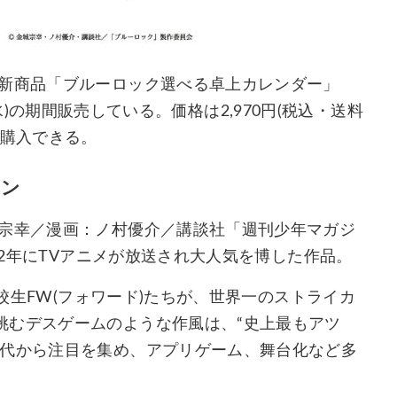
の新商品「ブルーロック選べる卓上カレンダー」
日(水)の期間販売している。価格は2,970円(税込・送料
が購入できる。
ョン
城宗幸／漫画：ノ村優介／講談社「週刊少年マガジ
022年にTVアニメが放送され大人気を博した作品。
高校生FW(フォワード)たちが、世界一のストライカ
挑むデスゲームのような作風は、“史上最もアツ
年代から注目を集め、アプリゲーム、舞台化など多